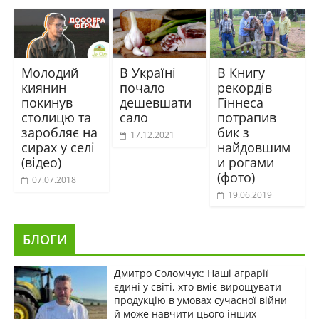
Молодий
В Україні
В Книгу
киянин
почало
рекордів
покинув
дешевшати
Гіннеса
столицю та
сало
потрапив
заробляє на
бик з
17.12.2021
сирах у селі
найдовшим
(відео)
и рогами
(фото)
07.07.2018
19.06.2019
БЛОГИ
Дмитро Соломчук: Наші аграрії
єдині у світі, хто вміє вирощувати
продукцію в умовах сучасної війни
й може навчити цього інших