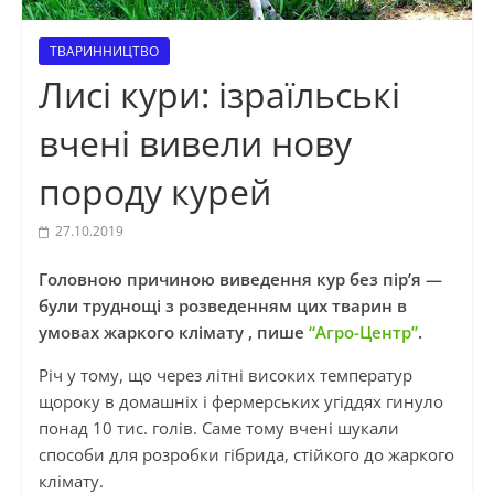
ТВАРИННИЦТВО
Лисі кури: ізраїльські
вчені вивели нову
породу курей
27.10.2019
Головною причиною виведення кур без пір’я —
були труднощі з розведенням цих тварин в
умовах жаркого клімату
, пише
“Агро-Центр”
.
Річ у тому, що через літні високих температур
щороку в домашніх і фермерських угіддях гинуло
понад 10 тис. голів. Саме тому вчені шукали
способи для розробки гібрида, стійкого до жаркого
клімату.