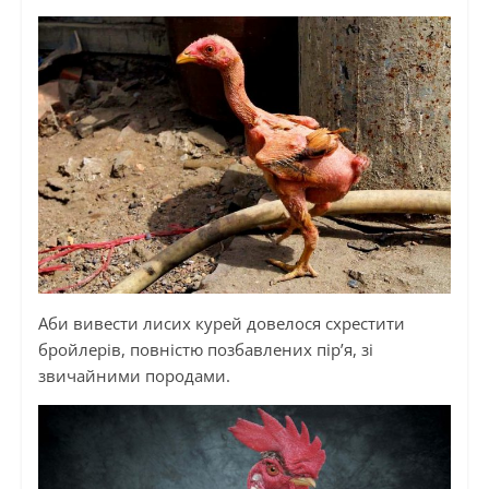
Аби вивести лисих курей довелося схрестити
бройлерів, повністю позбавлених пір’я, зі
звичайними породами.