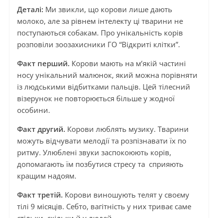
Деталі:
Ми звикли, що корови лише дають
молоко, але за рівнем інтелекту ці тварини не
поступаються собакам. Про унікальність корів
розповіли зоозахисники ГО “Відкриті клітки”.
Факт перший.
Корови мають на м’якій частині
носу унікальний малюнок, який можна порівняти
із людськими відбитками пальців. Цей тілесний
візерунок не повторюється більше у жодної
особини.
Факт другий.
Корови люблять музику. Тварини
можуть відчувати мелодії та розпізнавати їх по
ритму. Улюблені звуки заспокоюють корів,
допомагають їм позбутися стресу та сприяють
кращим надоям.
Факт третій.
Корови виношують телят у своєму
тілі 9 місяців. Себто, вагітність у них триває саме