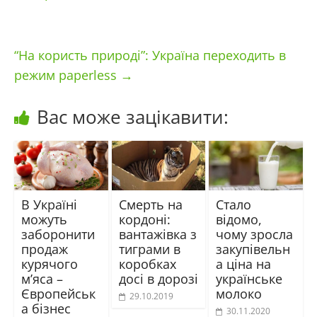
“На користь природі”: Україна переходить в
режим paperless
→
Вас може зацікавити:
В Україні
Смерть на
Стало
можуть
кордоні:
відомо,
заборонити
вантажівка з
чому зросла
продаж
тиграми в
закупівельн
курячого
коробках
а ціна на
м’яса –
досі в дорозі
українське
Європейськ
молоко
29.10.2019
а бізнес
30.11.2020