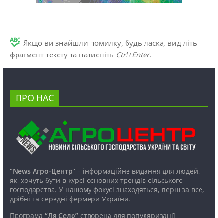
Якщо ви знайшли помилку, будь ласка, виділіть
фрагмент тексту та натисніть
Ctrl+Enter
.
ПРО НАС
“News Агро-Центр”
– інформаційне видання для людей,
які хочуть бути в курсі основних трендів сільського
господарства. У нашому фокусі знаходяться, перш за все,
дрібні та середні фермери України.
Програма
“Ля Село”
створена для популяризації