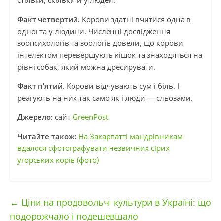
стільки, скільки й у людей.
Факт четвертий.
Корови здатні вчитися одна в
одної та у людини. Численні дослідження
зоопсихологів та зоологів довели, що корови
інтелектом перевершують кішок та знаходяться на
рівні собак, який можна дресирувати.
Факт п’ятий.
Корови відчувають сум і біль. І
реагують на них так само як і люди — сльозами.
Джерело:
сайт
GreenPost
Читайте також:
На Закарпатті мандрівникам
вдалося сфотографувати незвичних сірих
угорських корів (фото)
←
Ціни на продовольчі культури в Україні: що
подорожчало і подешевшало