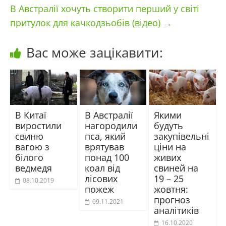
В Австралії хочуть створити перший у світі
притулок для качкодзьобів (відео)
→
Вас може зацікавити:
В Китаї
В Австралії
Якими
виростили
нагородили
будуть
свиню
пса, який
закупівельні
вагою з
врятував
ціни на
білого
понад 100
живих
ведмедя
коал від
свиней на
лісових
19 – 25
08.10.2019
пожеж
жовтня:
прогноз
09.11.2021
аналітиків
16.10.2020