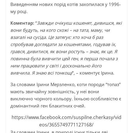
Виведенням нових порід котів захопилася у 1996-
му році.
Коментар:
“
Завжди очікуєш кошенят, дивишся, які
вони будуть, на кого схожі – на тата, маму, чи
взагалі на сусіда. Це затягує: хто хоча б раз
спробував доглядати за кошенятами, годував їх,
грався, дивитися, як вони ростуть – знає, як це. Я
повинна була вивчити цей ген, я перша почала з
ним працювати у світі і досконально його
вивчила. Я знаю всі тонкощі
“, – коментує Ірина.
За словами Ірини Мерзленко, коти породи “топаз”
мають звичайну зовнішність, у неї вони
виключно чорного кольору. Їхньою особливістю є
домінантний ген блакитних очей.
https://www.facebook.com/suspilne.cherkasy/vid
eos/3655749771127168/
За словами Ірини, в природі існує тільки дві