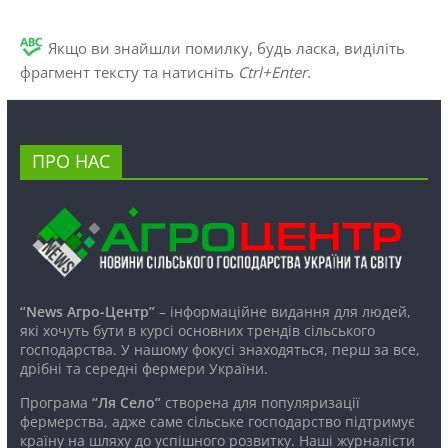
Якщо ви знайшли помилку, будь ласка, виділіть
фрагмент тексту та натисніть
Ctrl+Enter
.
ПРО НАС
“News Агро-Центр”
– інформаційне видання для людей,
які хочуть бути в курсі основних трендів сільського
господарства. У нашому фокусі знаходяться, перш за все,
дрібні та середні фермери України.
Програма
“Ля Село”
створена для популяризації
фермерства, адже саме сільське господарство підтримує
країну на шляху до успішного розвитку. Наші журналісти