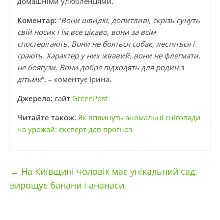
домашніми улюбленцями.
Коментар:
“
Вони швидкі, допитливі, скрізь сунуть
свій носик і їм все цікаво, вони за всім
спостерігають. Вони не бояться собак, лестяться і
грають. Характер у них жвавий, вони не флегмати,
не боягузи. Вони добре підходять для родин з
дітьми
“, – коментує Ірина.
Джерело:
сайт
GreenPost
Читайте також:
Як вплинуть аномальні снігопади
на урожай: експерт дав прогноз
←
На Київщині чоловік має унікальний сад:
вирощує банани і ананаси