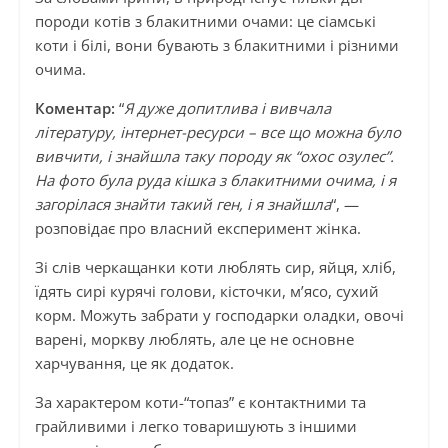
породи котів з блакитними очами: це сіамські
коти і білі, вони бувають з блакитними і різними
очима.
Коментар:
“
Я дуже допитлива і вивчала
літературу, інтернет-ресурси – все що можна було
вивчити, і знайшла таку породу як “охос озулес”.
На фото була руда кішка з блакитними очима, і я
загорілася знайти такий ген, і я знайшла
“, —
розповідає про власний експеримент жінка.
Зі слів черкащанки коти люблять сир, яйця, хліб,
їдять сирі курячі голови, кісточки, м’ясо, сухий
корм. Можуть забрати у господарки оладки, овочі
варені, моркву люблять, але це не основне
харчування, це як додаток.
За характером коти-“топаз” є контактними та
грайливими і легко товаришують з іншими