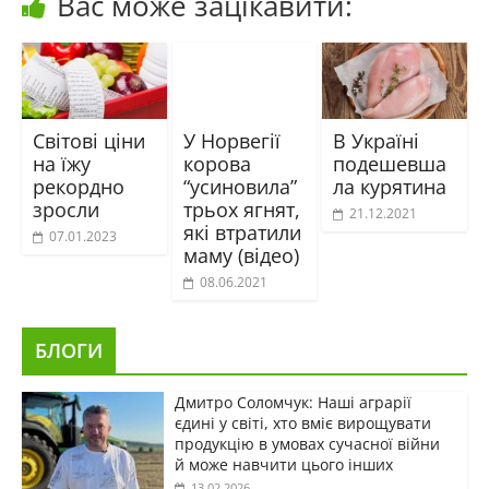
Вас може зацікавити:
Світові ціни
У Норвегії
В Україні
на їжу
корова
подешевша
рекордно
“усиновила”
ла курятина
зросли
трьох ягнят,
21.12.2021
які втратили
07.01.2023
маму (відео)
08.06.2021
БЛОГИ
Дмитро Соломчук: Наші аграрії
єдині у світі, хто вміє вирощувати
продукцію в умовах сучасної війни
й може навчити цього інших
13.02.2026