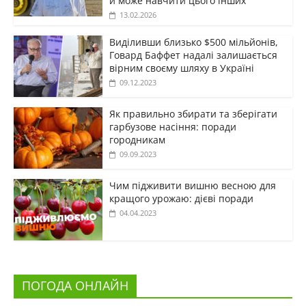
й може навчити цього інших
13.02.2026
Виділивши близько $500 мільйонів,
Говард Баффет надалі залишається
вірним своєму шляху в Україні
09.12.2023
Як правильно збирати та зберігати
гарбузове насіння: поради
городникам
09.09.2023
Чим підживити вишню весною для
кращого урожаю: дієві поради
04.04.2023
ПОГОДА ОНЛАЙН