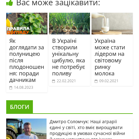
Вас може зацікавити:
Як
В Україні
Україна
доглядати за
створили
може стати
полуницею
унікальну
лідером на
після
цибулю, яка
світовому
плодоношен
не потребує
ринку
ня: поради
поливу
молока
дачникам
22.02.2021
09.02.2021
14.08.2023
БЛОГИ
Дмитро Соломчук: Наші аграрії
єдині у світі, хто вміє вирощувати
продукцію в умовах сучасної війни