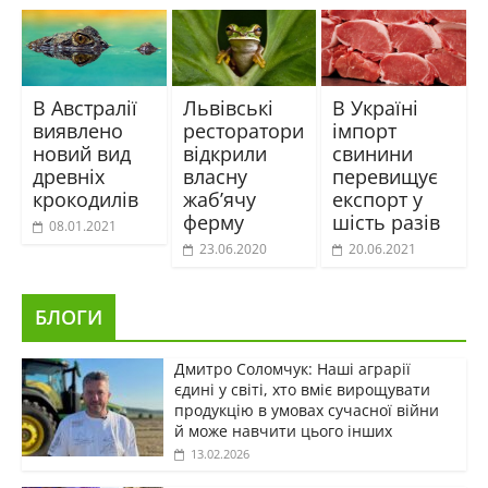
В Австралії
Львівські
В Україні
виявлено
ресторатори
імпорт
новий вид
відкрили
свинини
древніх
власну
перевищує
крокодилів
жаб’ячу
експорт у
ферму
шість разів
08.01.2021
23.06.2020
20.06.2021
БЛОГИ
Дмитро Соломчук: Наші аграрії
єдині у світі, хто вміє вирощувати
продукцію в умовах сучасної війни
й може навчити цього інших
13.02.2026