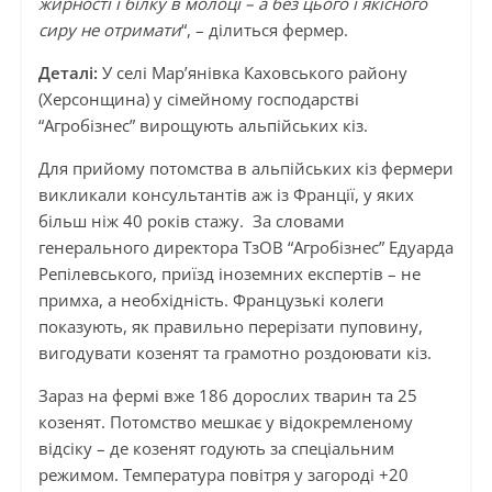
жирності і білку в молоці – а без цього і якісного
сиру не отримати
“, – ділиться фермер.
Деталі:
У селі Мар’янівка Каховського району
(Херсонщина) у сімейному господарстві
“Агробізнес” вирощують альпійських кіз.
Для прийому потомства в альпійських кіз фермери
викликали консультантів аж із Франції, у яких
більш ніж 40 років стажу. За словами
генерального директора ТзОВ “Агробізнес” Едуарда
Репілевського, приїзд іноземних експертів – не
примха, а необхідність. Французькі колеги
показують, як правильно перерізати пуповину,
вигодувати козенят та грамотно роздоювати кіз.
Зараз на фермі вже 186 дорослих тварин та 25
козенят. Потомство мешкає у відокремленому
відсіку – де козенят годують за спеціальним
режимом. Температура повітря у загороді +20