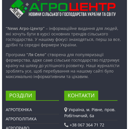
“News Агро-Центр”
– інформаційне видання для людей,
які хочуть бути в курсі основних трендів сільського
господарства. У нашому фокусі знаходяться, перш за все,
дрібні та середні фермери України.
Програма
“Ля Село”
створена для популяризації
фермерства, адже саме сільське господарство підтримує
країну на шляху до успішного розвитку. Наші журналісти
зроблять усе, щоб перебування на нашому сайті було
максимально інформативним та цікавим.
РОЗДІЛИ
КОНТАКТИ
АГРОТЕХНІКА
Україна, м. Рівне, пров.
Робітничий, 6а
АГРОПОЛІТИКА
+38 067 364 71 72
АГРОПРАВО