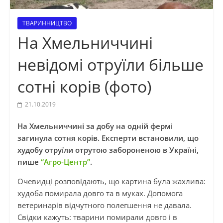
ТВАРИННИЦТВО
На Хмельниччині
невідомі отруїли більше
сотні корів (фотo)
21.10.2019
На Хмельниччині за добу на одній фермі
загинула сотня корів. Експерти встановили, що
худобу отруїли отрутою забороненою в Україні,
пише
“Агро-Центр”
.
Очевидці розповідають, що картина була жахлива:
худоба помирала довго та в муках. Допомога
ветеринарів відчутного полегшення не давала.
Свідки кажуть: тварини помирали довго і в