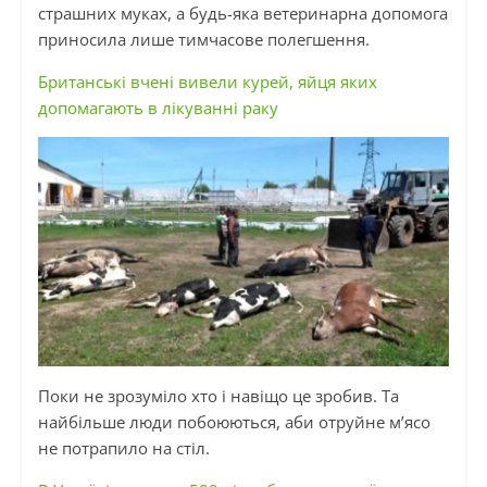
страшних муках, а будь-яка ветеринарна допомога
приносила лише тимчасове полегшення.
Британські вчені вивели курей, яйця яких
допомагають в лікуванні раку
Поки не зрозуміло хто і навіщо це зробив. Та
найбільше люди побоюються, аби отруйне м’ясо
не потрапило на стіл.