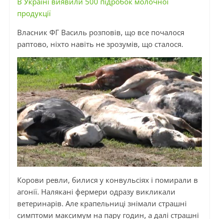
В Україні виявили 500 підробок молочної
продукції
Власник ФГ Василь розповів, що все почалося
раптово, ніхто навіть не зрозумів, що сталося.
Корови ревли, билися у конвульсіях і помирали в
агонії. Налякані фермери одразу викликали
ветеринарів. Але крапельниці знімали страшні
симптоми максимум на пару годин, а далі страшні