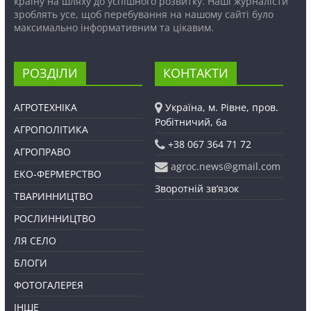
країну на шляху до успішного розвитку. Наші журналісти
зроблять усе, щоб перебування на нашому сайті було
максимально інформативним та цікавим.
РОЗДІЛИ
КОНТАКТИ
АГРОТЕХНІКА
Україна, м. Рівне, пров.
Робітничий, 6а
АГРОПОЛІТИКА
+38 067 364 71 72
АГРОПРАВО
agroc.news@gmail.com
ЕКО-ФЕРМЕРСТВО
Зворотній зв’язок
ТВАРИННИЦТВО
РОСЛИННИЦТВО
ЛЯ СЕЛО
БЛОГИ
ФОТОГАЛЕРЕЯ
ІНШЕ