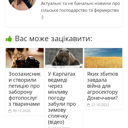
Актуальні та не банальні новини про
сільське господарство та фермерство
:)
Вас може зацікавити:
Зоозахисник
У Карпатах
Яких збитків
и створили
ведмеді
завдала
петицію про
через
війна для
заборону
мінливу
агросектору
фотопослуг
погоду
Донеччини?
з тваринами
забули про
21.10.2022
зимову
09.12.2020
сплячку
(відео)