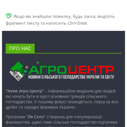
Якщо ви знайшли помилку, будь ласка, виділіть
фрагмент тексту та натисніть
Ctrl+Enter
.
ПРО НАС
“News Агро-Центр”
– інформаційне видання для людей,
які хочуть бути в курсі основних трендів сільського
господарства. У нашому фокусі знаходяться, перш за все,
дрібні та середні фермери України.
Програма
“Ля Село”
створена для популяризації
фермерства, адже саме сільське господарство підтримує