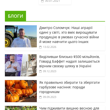
30.01.2021
БЛОГИ
Дмитро Соломчук: Наші аграрії
єдині у світі, хто вміє вирощувати
продукцію в умовах сучасної війни
й може навчити цього інших
13.02.2026
Виділивши близько $500 мільйонів,
Говард Баффет надалі залишається
вірним своєму шляху в Україні
09.12.2023
Як правильно збирати та зберігати
гарбузове насіння: поради
городникам
09.09.2023
Чим підживити вишню весною для