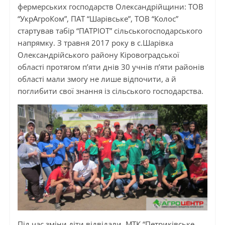
фермерських господарств Олександрійщини: ТОВ
“УкрАгроКом”, ПАТ “Шарівське”, ТОВ “Колос”
стартував табір “ПАТРІОТ” сільськогосподарського
напрямку. З травня 2017 року в с.Шарівка
Олександрійського району Кіровоградської
області протягом п’яти днів 30 учнів п’яти районів
області мали змогу не лише відпочити, а й
поглибити свої знання із сільського господарства.
Під час зміни діти відвідали МТК “Петриківське