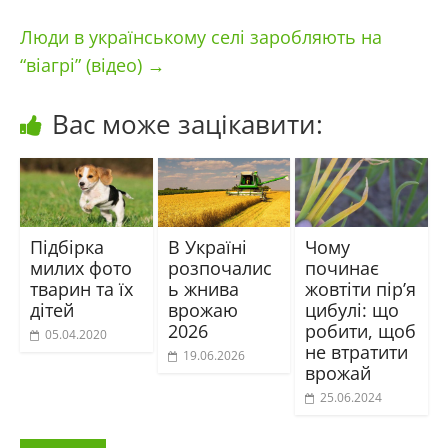
Люди в українському селі заробляють на
“віагрі” (відео)
→
Вас може зацікавити:
Підбірка
В Україні
Чому
милих фото
розпочалис
починає
тварин та їх
ь жнива
жовтіти пір’я
дітей
врожаю
цибулі: що
2026
робити, щоб
05.04.2020
не втратити
19.06.2026
врожай
25.06.2024