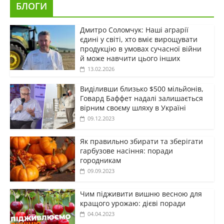
БЛОГИ
Дмитро Соломчук: Наші аграрії
єдині у світі, хто вміє вирощувати
продукцію в умовах сучасної війни
й може навчити цього інших
13.02.2026
Виділивши близько $500 мільйонів,
Говард Баффет надалі залишається
вірним своєму шляху в Україні
09.12.2023
Як правильно збирати та зберігати
гарбузове насіння: поради
городникам
09.09.2023
Чим підживити вишню весною для
кращого урожаю: дієві поради
04.04.2023