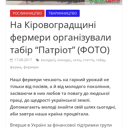
РОСЛИННИЦТВО
ТВАРИННИЦТВО
На Кіровоградщині
фермери організували
табір “Патріот” (ФОТО)
,
,
,
,
,
17.08.2017
екскурсії
конкурс
село
стаття
табір
,
ферма
фермери
Наші фермери чекають на гарний урожай не
тільки від посівів, а й від молодого покоління,
засіваючи в них любов та повагу до людської
праці, до щедрості української землі.
Допомагають молоді знайти свій шлях сьогодні,
аби завтра наша країна процвітала.
Вперше в Україні за фінансової підтримки групи