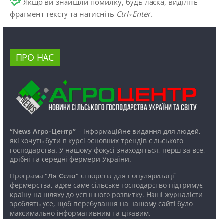
Якщо ви знайшли помилку, будь ласка, виділіть
фрагмент тексту та натисніть
Ctrl+Enter
.
ПРО НАС
“News Агро-Центр”
– інформаційне видання для людей,
які хочуть бути в курсі основних трендів сільського
господарства. У нашому фокусі знаходяться, перш за все,
дрібні та середні фермери України.
Програма
“Ля Село”
створена для популяризації
фермерства, адже саме сільське господарство підтримує
країну на шляху до успішного розвитку. Наші журналісти
зроблять усе, щоб перебування на нашому сайті було
максимально інформативним та цікавим.