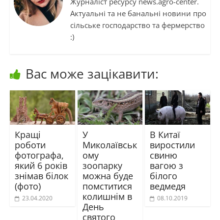
Журналіст ресурсу news.agro-center.
Актуальні та не банальні новини про
сільське господарство та фермерство
:)
Вас може зацікавити:
Кращі
У
В Китаї
роботи
Миколаївськ
виростили
фотографа,
ому
свиню
який 6 років
зоопарку
вагою з
знімав білок
можна буде
білого
(фото)
помститися
ведмедя
колишнім в
23.04.2020
08.10.2019
День
святого