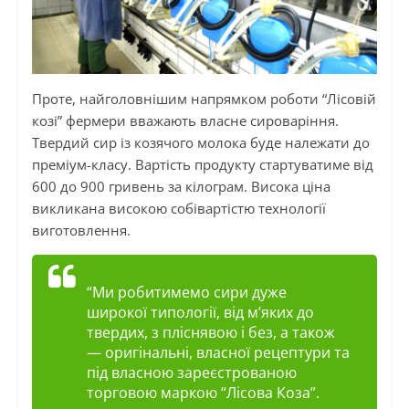
Проте, найголовнішим напрямком роботи “Лісовій
козі” фермери вважають власне сироваріння.
Твердий сир із козячого молока буде належати до
преміум-класу. Вартість продукту стартуватиме від
600 до 900 гривень за кілограм. Висока ціна
викликана високою собівартістю технології
виготовлення.
“Ми робитимемо сири дуже
широкої типології, від м’яких до
твердих, з пліснявою і без, а також
— оригінальні, власної рецептури та
під власною зареєстрованою
торговою маркою “Лісова Коза”.