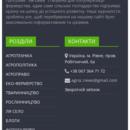
Програма
“Ля Село”
створена для популяризації
фермерства, адже саме сільське господарство підтримує
країну на шляху до успішного розвитку. Наші журналісти
зроблять усе, щоб перебування на нашому сайті було
максимально інформативним та цікавим.
РОЗДІЛИ
КОНТАКТИ
АГРОТЕХНІКА
Україна, м. Рівне, пров.
Робітничий, 6а
АГРОПОЛІТИКА
+38 067 364 71 72
АГРОПРАВО
agroc.news@gmail.com
ЕКО-ФЕРМЕРСТВО
Зворотній зв’язок
ТВАРИННИЦТВО
РОСЛИННИЦТВО
ЛЯ СЕЛО
БЛОГИ
ФОТОГАЛЕРЕЯ