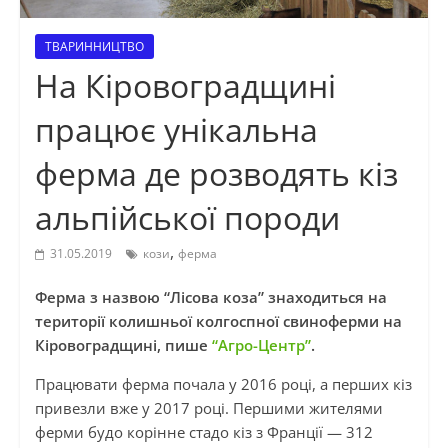
ТВАРИННИЦТВО
На Кіровоградщині
працює унікальна
ферма де розводять кіз
альпійської породи
,
31.05.2019
кози
ферма
Ферма з назвою “Лісова коза” знаходиться на
території колишньої колгоспної свиноферми на
Кіровоградщині, пише
“Агро-Центр”
.
Працювати ферма почала у 2016 році, а перших кіз
привезли вже у 2017 році. Першими жителями
ферми будо корінне стадо кіз з Франції — 312