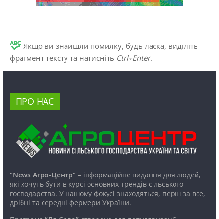
Якщо ви знайшли помилку, будь ласка, виділіть
фрагмент тексту та натисніть
Ctrl+Enter
.
ПРО НАС
“News Агро-Центр”
– інформаційне видання для людей,
які хочуть бути в курсі основних трендів сільського
господарства. У нашому фокусі знаходяться, перш за все,
дрібні та середні фермери України.