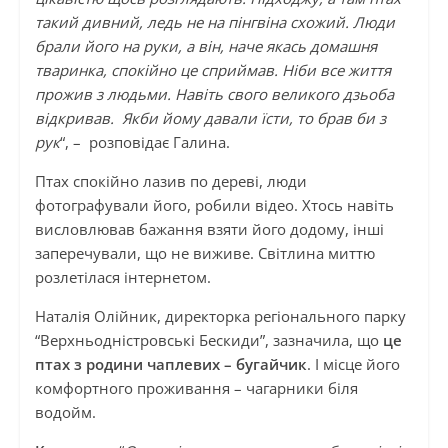
такий дивний, ледь не на пінгвіна схожий. Люди
брали його на руки, а він, наче якась домашня
тваринка, спокійно це сприймав. Ніби все життя
прожив з людьми. Навіть свого великого дзьоба
відкривав. Якби йому давали їсти, то брав би з
рук
“, – розповідає Галина.
Птах спокійно лазив по дереві, люди
фотографували його, робили відео. Хтось навіть
висловлював бажання взяти його додому, інші
заперечували, що не виживе. Світлина миттю
розлетілася інтернетом.
Наталія Олійник, директорка регіонального парку
“Верхньодністровські Бескиди”, зазначила, що
це
птах з родини чаплевих – бугайчик
. І місце його
комфортного проживання – чагарники біля
водойм.