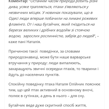
Коментар:
“
Останнім часом природа робить різні
дива, усяке трапляється, птахи з’являються у
незвичних місцях. У новинах показували, що в
Одесі люди вперше побачили на лимані рожевих
фламінго. От і наш бугайчик, який гніздиться на
берегах великих і дрібних водойм зі стоячою
водою, зарослих рослинністю, забрів до людей
“, –
каже пані Наталія.
Причиною такої поведінки, за словами
природознавиці, може бути наше варварське
втручання у природу: люди випалюють,
захаращують звичні осередки птахів, то тварини і
йдуть до населених пунктів.
Спокійну поведінку птаха Наталя Олійник пояснює
тим, що цей птах активний в основному вночі,
полює в сутінках, а день в нього – для сну.
Бугайчик веде дуже скритний спосіб життя,