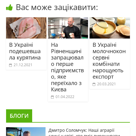
Вас може зацікавити:
В Україні
На
В Україні
подешевша
Рівненщині
молочнокон
ла курятина
запрацювал
сервні
о перше
комбінати
21.12.2021
підприємств
нарощують
о, яке
експорт
переїхало з
20.03.2021
Києва
01.04.2022
БЛОГИ
Дмитро Соломчук: Наші аграрії
єдині у світі, хто вміє вирощувати