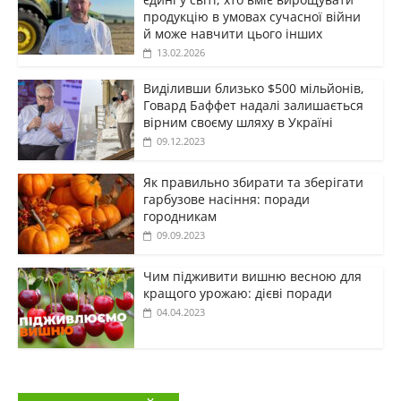
продукцію в умовах сучасної війни
й може навчити цього інших
13.02.2026
Виділивши близько $500 мільйонів,
Говард Баффет надалі залишається
вірним своєму шляху в Україні
09.12.2023
Як правильно збирати та зберігати
гарбузове насіння: поради
городникам
09.09.2023
Чим підживити вишню весною для
кращого урожаю: дієві поради
04.04.2023