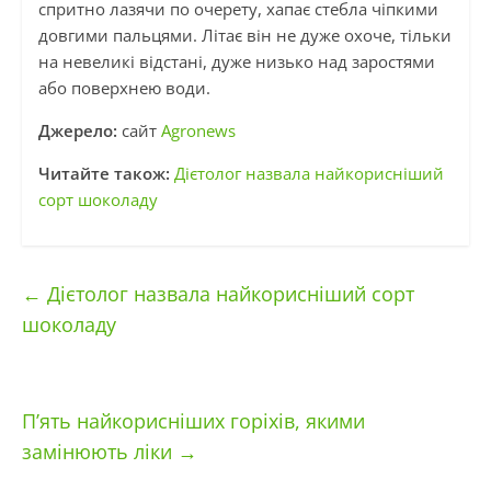
спритно лазячи по очерету, хапає стебла чіпкими
довгими пальцями. Літає він не дуже охоче, тільки
на невеликі відстані, дуже низько над заростями
або поверхнею води.
Джерело:
сайт
Аgronews
Читайте також:
Дієтолог назвала найкорисніший
сорт шоколаду
←
Дієтолог назвала найкорисніший сорт
шоколаду
П’ять найкорисніших горіхів, якими
замінюють ліки
→