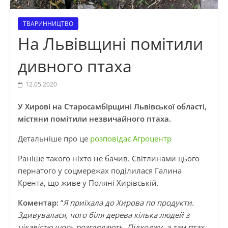
ТВАРИННИЦТВО
На Львівщині помітили
дивного птаха
12.05.2020
У Хирові на Старосамбірщині Львівської області,
містяни помітили незвичайного птаха.
Детальніше про це
розповідає Агроцентр
Раніше такого ніхто не бачив. Світлинами цього
пернатого у соцмережах поділилася Галина
Крента, що живе у Поляні Хирівській.
Коментар:
“
Я приїхала до Хирова по продукти.
Здивувалася, чого біля дерева кілька людей з
цікавістю щось розглядають. Підходжу, а там птах