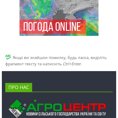
Якщо ви знайшли помилку, будь ласка, виділіть
фрагмент тексту та натисніть
Ctrl+Enter
.
ПРО НАС