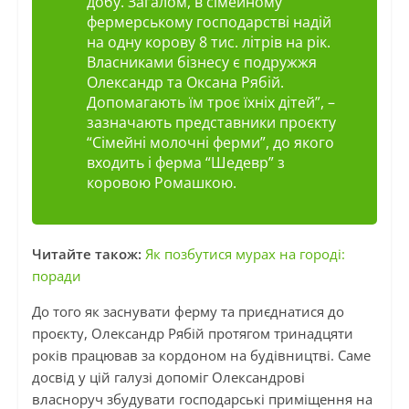
добу. Загалом, в сімейному
фермерському господарстві надій
на одну корову 8 тис. літрів на рік.
Власниками бізнесу є подружжя
Олександр та Оксана Рябій.
Допомагають їм троє їхніх дітей”
, –
зазначають представники проєкту
“Сімейні молочні ферми”, до якого
входить і ферма “Шедевр” з
коровою Ромашкою.
Читайте також:
Як позбутися мурах на городі:
поради
До того як заснувати ферму та приєднатися до
проєкту, Олександр Рябій протягом тринадцяти
років працював за кордоном на будівництві. Саме
досвід у цій галузі допоміг Олександрові
власноруч збудувати господарські приміщення на