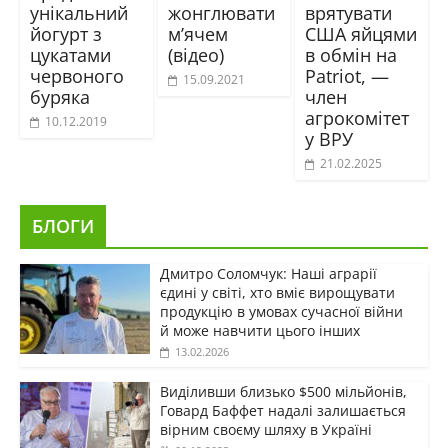
унікальний
жонглювати
врятувати
йогурт з
м’ячем
США яйцями
цукатами
(відео)
в обмін на
червоного
Patriot, —
15.09.2021
буряка
член
агрокомітет
10.12.2019
у ВРУ
21.02.2025
БЛОГИ
Дмитро Соломчук: Наші аграрії
єдині у світі, хто вміє вирощувати
продукцію в умовах сучасної війни
й може навчити цього інших
13.02.2026
Виділивши близько $500 мільйонів,
Говард Баффет надалі залишається
вірним своєму шляху в Україні