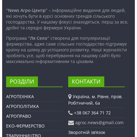
“News Агро-Центр”
– інформаційне видання для людей,
які хочуть бути в курсі основних трендів сільського
господарства. У нашому фокусі знаходяться, перш за все,
дрібні та середні фермери України.
Програма
“Ля Село”
створена для популяризації
фермерства, адже саме сільське господарство підтримує
країну на шляху до успішного розвитку. Наші журналісти
зроблять усе, щоб перебування на нашому сайті було
максимально інформативним та цікавим.
РОЗДІЛИ
КОНТАКТИ
АГРОТЕХНІКА
Україна, м. Рівне, пров.
Робітничий, 6а
АГРОПОЛІТИКА
+38 067 364 71 72
АГРОПРАВО
agroc.news@gmail.com
ЕКО-ФЕРМЕРСТВО
Зворотній зв’язок
ТВАРИННИЦТВО