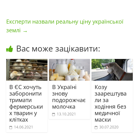
Експерти назвали реальну ціну української
землі
→
Вас може зацікавити:
В ЄС хочуть
В Україні
Козу
заборонити
знову
заарештува
тримати
подорожчає
ли за
фермерськи
молочка
ходіння без
х тварин у
медичної
13.10.2021
клітках
маски
14.06.2021
30.07.2020