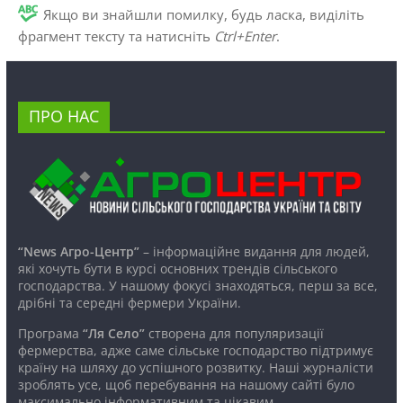
Якщо ви знайшли помилку, будь ласка, виділіть
фрагмент тексту та натисніть
Ctrl+Enter
.
ПРО НАС
“News Агро-Центр”
– інформаційне видання для людей,
які хочуть бути в курсі основних трендів сільського
господарства. У нашому фокусі знаходяться, перш за все,
дрібні та середні фермери України.
Програма
“Ля Село”
створена для популяризації
фермерства, адже саме сільське господарство підтримує
країну на шляху до успішного розвитку. Наші журналісти
зроблять усе, щоб перебування на нашому сайті було
максимально інформативним та цікавим.