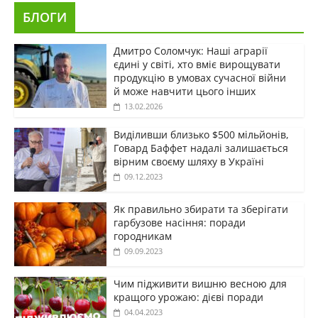
БЛОГИ
Дмитро Соломчук: Наші аграрії
єдині у світі, хто вміє вирощувати
продукцію в умовах сучасної війни
й може навчити цього інших
13.02.2026
Виділивши близько $500 мільйонів,
Говард Баффет надалі залишається
вірним своєму шляху в Україні
09.12.2023
Як правильно збирати та зберігати
гарбузове насіння: поради
городникам
09.09.2023
Чим підживити вишню весною для
кращого урожаю: дієві поради
04.04.2023