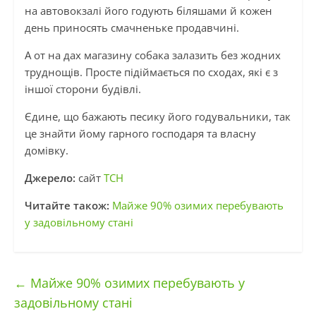
на автовокзалі його годують біляшами й кожен
день приносять смачненьке продавчині.
А от на дах магазину собака залазить без жодних
труднощів. Просте підіймається по сходах, які є з
іншої сторони будівлі.
Єдине, що бажають песику його годувальники, так
це знайти йому гарного господаря та власну
домівку.
Джерело:
сайт
ТСН
Читайте також:
Майже 90% озимих перебувають
у задовільному стані
←
Майже 90% озимих перебувають у
задовільному стані