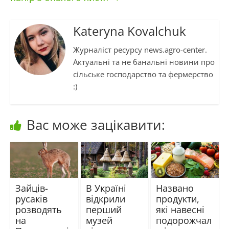
Kateryna Kovalchuk
Журналіст ресурсу news.agro-center.
Актуальні та не банальні новини про
сільське господарство та фермерство
:)
Вас може зацікавити:
Зайців-
В Україні
Названо
русаків
відкрили
продукти,
розводять
перший
які навесні
на
музей
подорожчал