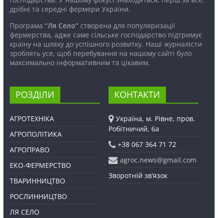
дрібні та середні фермери України.
Програма
“Ля Село”
створена для популяризації
фермерства, адже саме сільське господарство підтримує
країну на шляху до успішного розвитку. Наші журналісти
зроблять усе, щоб перебування на нашому сайті було
максимально інформативним та цікавим.
РОЗДІЛИ
КОНТАКТИ
АГРОТЕХНІКА
Україна, м. Рівне, пров.
Робітничий, 6а
АГРОПОЛІТИКА
+38 067 364 71 72
АГРОПРАВО
agroc.news@gmail.com
ЕКО-ФЕРМЕРСТВО
Зворотній зв’язок
ТВАРИННИЦТВО
РОСЛИННИЦТВО
ЛЯ СЕЛО