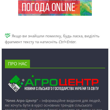
Якщо ви знайшли помилку, будь ласка, виділіть
фрагмент тексту та натисніть
Ctrl+Enter
.
ПРО НАС
“News Агро-Центр”
– інформаційне видання для людей,
які хочуть бути в курсі основних трендів сільського
господарства. У нашому фокусі знаходяться, перш за все,