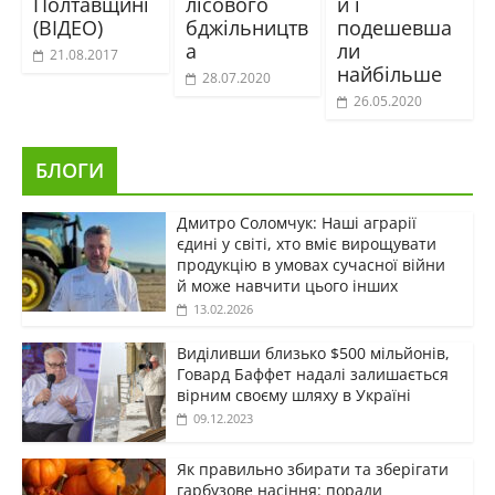
Полтавщині
лісового
и і
(ВІДЕО)
бджільництв
подешевша
а
ли
21.08.2017
найбільше
28.07.2020
26.05.2020
БЛОГИ
Дмитро Соломчук: Наші аграрії
єдині у світі, хто вміє вирощувати
продукцію в умовах сучасної війни
й може навчити цього інших
13.02.2026
Виділивши близько $500 мільйонів,
Говард Баффет надалі залишається
вірним своєму шляху в Україні
09.12.2023
Як правильно збирати та зберігати
гарбузове насіння: поради