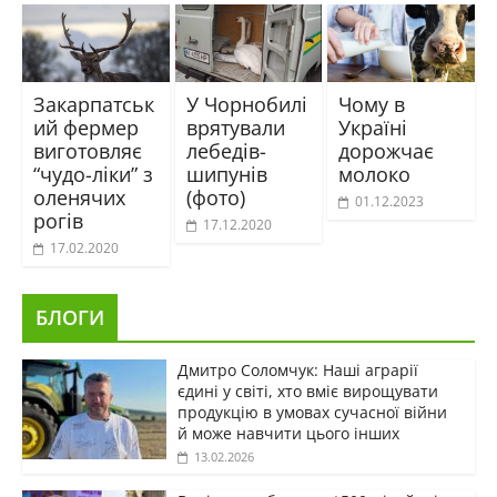
Закарпатськ
У Чорнобилі
Чому в
ий фермер
врятували
Україні
виготовляє
лебедів-
дорожчає
“чудо-ліки” з
шипунів
молоко
оленячих
(фото)
01.12.2023
рогів
17.12.2020
17.02.2020
БЛОГИ
Дмитро Соломчук: Наші аграрії
єдині у світі, хто вміє вирощувати
продукцію в умовах сучасної війни
й може навчити цього інших
13.02.2026