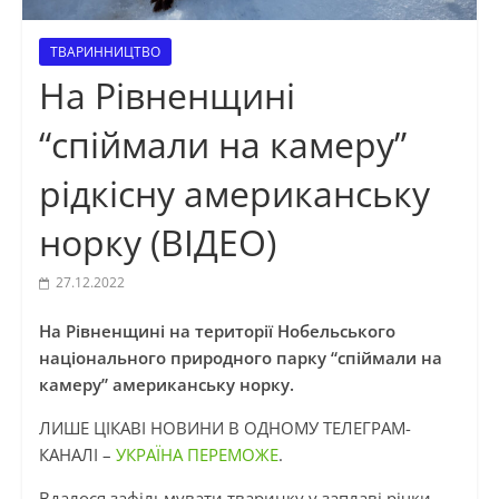
ТВАРИННИЦТВО
На Рівненщині
“спіймали на камеру”
рідкісну американську
норку (ВІДЕО)
27.12.2022
На Рівненщині на території Нобельського
національного природного парку “спіймали на
камеру” американську норку.
ЛИШЕ ЦІКАВІ НОВИНИ В ОДНОМУ ТЕЛЕГРАМ-
КАНАЛІ –
УКРАЇНА ПЕРЕМОЖЕ
.
Вдалося зафільмувати тваринку у заплаві річки