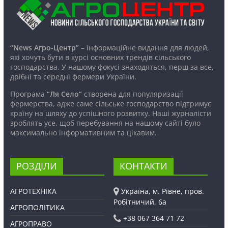
“News Агро-Центр”
– інформаційне видання для людей,
які хочуть бути в курсі основних трендів сільського
господарства. У нашому фокусі знаходяться, перш за все,
дрібні та середні фермери України.
Програма
“Ля Село”
створена для популяризації
фермерства, адже саме сільське господарство підтримує
країну на шляху до успішного розвитку. Наші журналісти
зроблять усе, щоб перебування на нашому сайті було
максимально інформативним та цікавим.
РОЗДІЛИ
КОНТАКТИ
АГРОТЕХНІКА
Україна, м. Рівне, пров.
Робітничий, 6а
АГРОПОЛІТИКА
+38 067 364 71 72
АГРОПРАВО