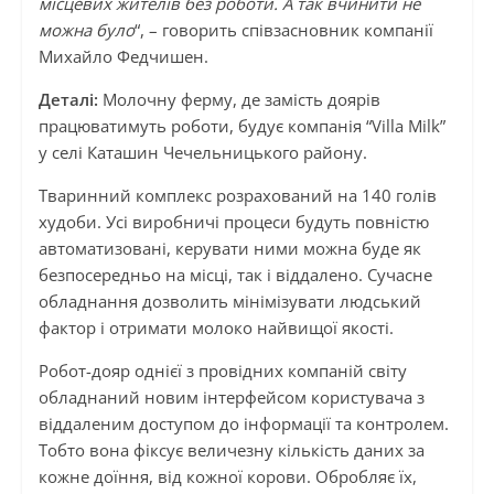
місцевих жителів без роботи. А так вчинити не
можна було
“, – говорить співзасновник компанії
Михайло Федчишен.
Деталі:
Молочну ферму, де замість доярів
працюватимуть роботи, будує компанія “Villa Milk”
у селі Каташин Чечельницького району.
Тваринний комплекс розрахований на 140 голів
худоби. Усі виробничі процеси будуть повністю
автоматизовані, керувати ними можна буде як
безпосередньо на місці, так і віддалено. Сучасне
обладнання дозволить мінімізувати людський
фактор і отримати молоко найвищої якості.
Робот-дояр однієї з провідних компаній світу
обладнаний новим інтерфейсом користувача з
віддаленим доступом до інформації та контролем.
Тобто вона фіксує величезну кількість даних за
кожне доїння, від кожної корови. Обробляє їх,