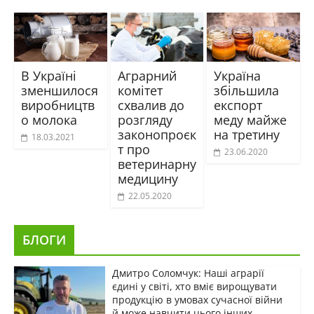
В Україні
Аграрний
Україна
зменшилося
комітет
збільшила
виробництв
схвалив до
експорт
о молока
розгляду
меду майже
законопроєк
на третину
18.03.2021
т про
23.06.2020
ветеринарну
медицину
22.05.2020
БЛОГИ
Дмитро Соломчук: Наші аграрії
єдині у світі, хто вміє вирощувати
продукцію в умовах сучасної війни
й може навчити цього інших