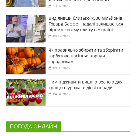
13.02.2026
Виділивши близько $500 мільйонів,
Говард Баффет надалі залишається
вірним своєму шляху в Україні
09.12.2023
Як правильно збирати та зберігати
гарбузове насіння: поради
городникам
09.09.2023
Чим підживити вишню весною для
кращого урожаю: дієві поради
04.04.2023
ПОГОДА ОНЛАЙН