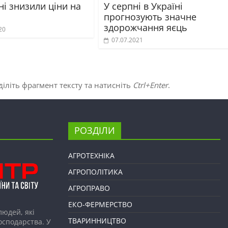
ні знизили ціни на
У серпні в Україні
прогнозують значне
здорожчання яєць
20
07.07.2021
іліть фрагмент тексту та натисніть
Ctrl+Enter
.
РОЗДІЛИ
АГРОТЕХНІКА
АГРОПОЛІТИКА
АГРОПРАВО
ЕКО-ФЕРМЕРСТВО
людей, які
ТВАРИННИЦТВО
господарства. У