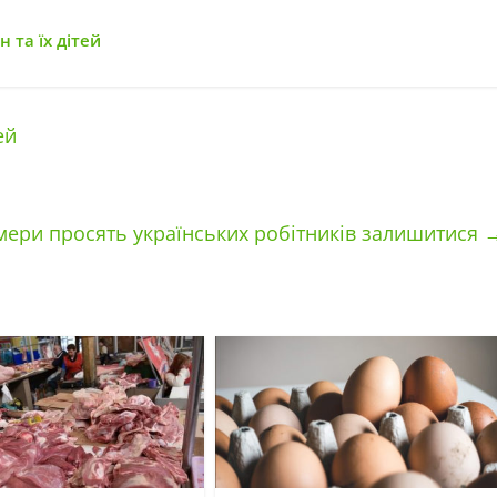
 та їх дітей
ей
мери просять українських робітників залишитися