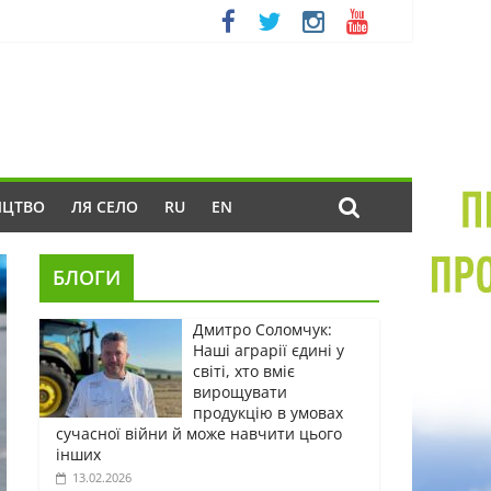
ИЦТВО
ЛЯ СЕЛО
RU
EN
БЛОГИ
Дмитро Соломчук:
Наші аграрії єдині у
світі, хто вміє
вирощувати
продукцію в умовах
сучасної війни й може навчити цього
інших
13.02.2026