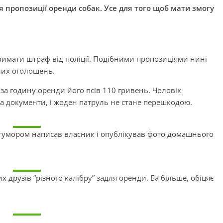
я пропозиції оренди собак. Усе для того щоб мати змогу
римати штраф від поліції. Подібними пропозиціями нині
них оголошень.
 за годину оренди його псів 110 гривень. Чоловік
а документи, і жоден патруль не стане перешкодою.
з гумором написав власник і опублікував фото домашнього
друзів “різного калібру” задля оренди. Ба більше, обіцяє