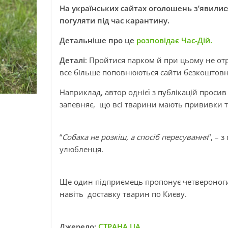
На українських сайтах оголошень з’явилис
погуляти під час карантину.
Детальніше про це
розповідає Час-Дій.
Деталі
: Пройтися парком й при цьому не от
все більше поповнюються сайти безкоштов
Наприклад, автор однієї з публікацій просив
запевняє, що всі тварини мають прививки т
“
Собака не розкіш, а спосіб пересування
“, – 
улюбленця.
Ще один підприємець пропонує четвероногих 
навіть доставку тварин по Києву.
Джерело:
СТРАНА.UA