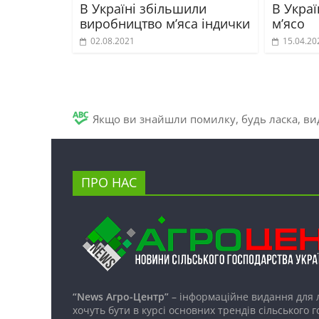
В Україні збільшили
В Украї
виробництво м’яса індички
м’ясо
02.08.2021
15.04.20
Якщо ви знайшли помилку, будь ласка, вид
ПРО НАС
“News Агро-Центр”
– інформаційне видання для 
хочуть бути в курсі основних трендів сільського 