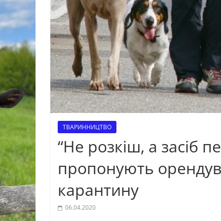
ТВАРИННИЦТВО
“Не розкіш, а засіб п
пропонують орендува
карантину
06.04.2020