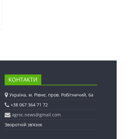
КОНТАКТИ
Україна, м. Рівне, пров. Робітничий, 6а
+38 067 364 71 72
agroc.news@gmail.com
Зворотній зв’язок