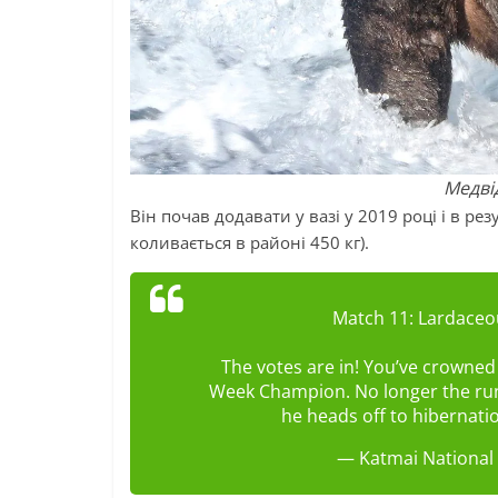
Медві
Він почав додавати у вазі у 2019 році і в рез
коливається в районі 450 кг).
Match 11: Lardaceo
The votes are in! You’ve crowned 
Week Champion. No longer the runne
he heads off to hibernati
— Katmai National