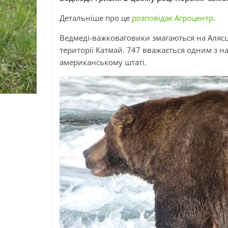
Детальніше про це
розповідає Агроцентр.
Ведмеді-важковаговики змагаються на Алясц
території Катмай. 747 вважається одним з 
американському штаті.