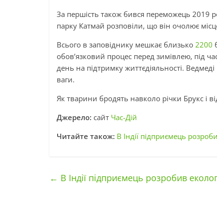
За першість також бився переможець 2019 рок
парку Катмай розповіли, що він очолює місц
Всього в заповіднику мешкає близько
2200
б
обов’язковий процес перед зимівлею, під час
день на підтримку життєдіяльності. Ведмеді 
ваги.
Як тварини бродять навколо річки Брукс і в
Джерело:
сайт
Час-Дій
Читайте також:
В Індії підприємець розроби
←
В Індії підприємець розробив екологі