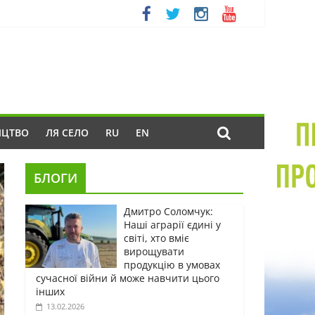
ИЦТВО
ЛЯ СЕЛО
RU
EN
БЛОГИ
Дмитро Соломчук:
Наші аграрії єдині у
світі, хто вміє
вирощувати
продукцію в умовах
сучасної війни й може навчити цього
інших
13.02.2026