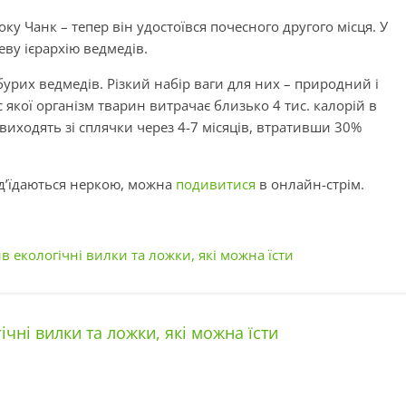
у Чанк – тепер він удостоївся почесного другого місця. У
еву ієрархію ведмедів.
урих ведмедів. Різкий набір ваги для них – природний і
 якої організм тварин витрачає близько 4 тис. калорій в
виходять зі сплячки через 4-7 місяців, втративши 30%
ід’їдаються неркою, можна
подивитися
в онлайн-стрім.
в екологічні вилки та ложки, які можна їсти
чні вилки та ложки, які можна їсти