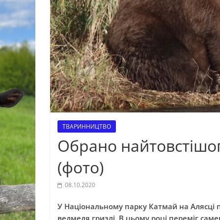
ТВАРИННИЦТВО
Обрано найтовстішог
(фото)
08.10.2020
У Національному парку Катмай на Алясці 
ведмедя гризлі. В цьому році переміг саме