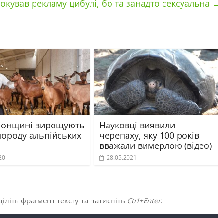
окував рекламу цибулі, бо та занадто сексуальна
сонщині вирощують
Науковці виявили
породу альпійських
черепаху, яку 100 років
вважали вимерлою (відео)
20
28.05.2021
іліть фрагмент тексту та натисніть
Ctrl+Enter
.