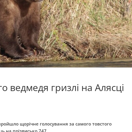
о ведмедя гризлі на Алясці
пройшло щорічне голосування за самого товстого
ць на прізвисько 747.