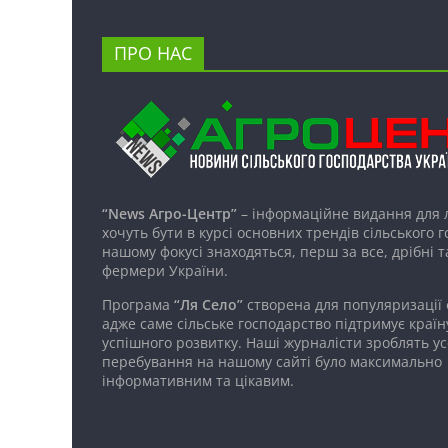
ПРО НАС
“News Агро-Центр”
– інформаційне видання для 
хочуть бути в курсі основних трендів сільського 
нашому фокусі знаходяться, перш за все, дрібні т
фермери України.
Програма
“Ля Село”
створена для популяризації
адже саме сільське господарство підтримує країн
успішного розвитку. Наші журналісти зроблять ус
перебування на нашому сайті було максимально
інформативним та цікавим.