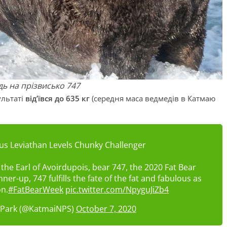
дь на прізвисько 747
ультаті
від’ївся до 635 кг
(середня маса ведмедів в Катмаю
us Leviathan Levels Chunky Challenger
the Earl of Avoirdupois, bear 747, the 2020 Fat Bear
r-up, 747 fulfills the fate of the fat and fabulous as
on.
#FatBearWeek
pic.twitter.com/NpyguJiZb4
 Park (@KatmaiNPS)
October 7, 2020