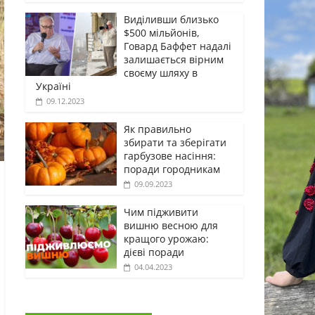
Виділивши близько
$500 мільйонів,
Говард Баффет надалі
залишається вірним
своєму шляху в
Україні
09.12.2023
Як правильно
збирати та зберігати
гарбузове насіння:
поради городникам
09.09.2023
Чим підживити
вишню весною для
кращого урожаю:
дієві поради
04.04.2023