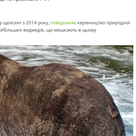
і щоосені з 2014 року,
повідомляє
керівництво природної
найбільших ведмедів, що мешкають в цьому