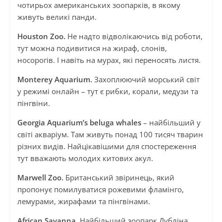
чотирьох американських зоопарків, в якому
живуть великі панди.
Houston Zoo.
Не надто відволікаючись від роботи,
тут можна подивитися на жираф, слонів,
носорогів. І навіть на мурах, які переносять листя.
Monterey Aquarium.
Захоплюючий морський світ
у режимі онлайн – тут є рибки, корали, медузи та
пінгвіни.
Georgia Aquarium’s beluga whales
– найбільший у
світі акваріум. Там живуть понад 100 тисяч тварин
різних видів. Найцікавішими для спостереження
тут вважають молодих китових акул.
Marwell Zoo.
Британський звіринець, який
пропонує помилуватися рожевими фламінго,
лемурами, жирафами та пінгвінами.
African Savanna.
Найбільший зоопарк Дубліна