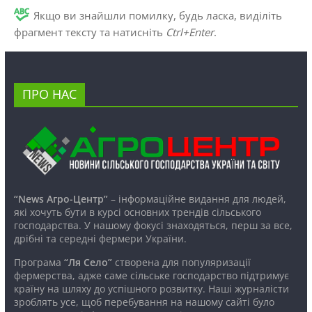
Якщо ви знайшли помилку, будь ласка, виділіть
фрагмент тексту та натисніть
Ctrl+Enter
.
ПРО НАС
“News Агро-Центр”
– інформаційне видання для людей,
які хочуть бути в курсі основних трендів сільського
господарства. У нашому фокусі знаходяться, перш за все,
дрібні та середні фермери України.
Програма
“Ля Село”
створена для популяризації
фермерства, адже саме сільське господарство підтримує
країну на шляху до успішного розвитку. Наші журналісти
зроблять усе, щоб перебування на нашому сайті було