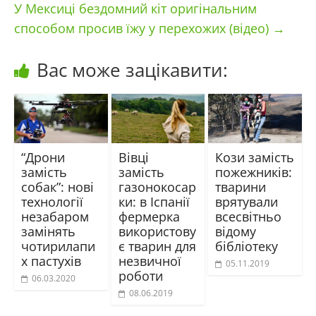
У Мексиці бездомний кіт оригінальним
способом просив їжу у перехожих (відео)
→
Вас може зацікавити:
“Дрони
Вівці
Кози замість
замість
замість
пожежників:
собак”: нові
газонокосар
тварини
технології
ки: в Іспанії
врятували
незабаром
фермерка
всесвітньо
замінять
використову
відому
чотирилапи
є тварин для
бібліотеку
х пастухів
незвичної
05.11.2019
роботи
06.03.2020
08.06.2019