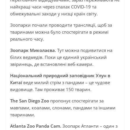
найкращі часи через спалах COVID-19 та
обмежувальні заходи у низці країн світу.
Зоопарки почали проводити трансляції, щоб за
тваринами можна було спостерігати в режимі
реального часу.
Зоопарк Миколаєва.
Тут можна подивитися на
білих ведмедів. Поки це єдиний український
звіринець, де встановлені веб-камери.
Національний природний заповідник Улун в
Китаї
веде милий стрім з пандами – це чудове
видовище. Там проживає 150 тварин.
The San Diego Zoo
пропонує спостерігати за
мавпами, коалами, слонами, пандами та іншими
тваринами.
Atlanta Zoo Panda Cam.
Зоопарк Атланти – один з