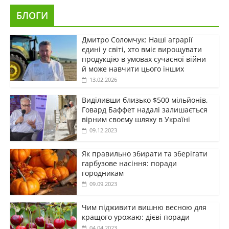
БЛОГИ
Дмитро Соломчук: Наші аграрії
єдині у світі, хто вміє вирощувати
продукцію в умовах сучасної війни
й може навчити цього інших
13.02.2026
Виділивши близько $500 мільйонів,
Говард Баффет надалі залишається
вірним своєму шляху в Україні
09.12.2023
Як правильно збирати та зберігати
гарбузове насіння: поради
городникам
09.09.2023
Чим підживити вишню весною для
кращого урожаю: дієві поради
04.04.2023