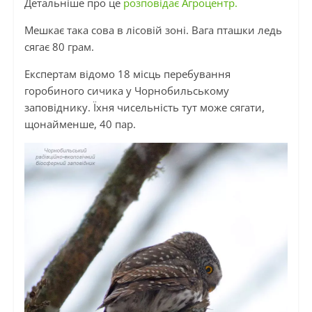
Детальніше про це
розповідає Агроцентр.
Мешкає така сова в лісовій зоні. Вага пташки ледь
сягає 80 грам.
Експертам відомо 18 місць перебування
горобиного сичика у Чорнобильському
заповіднику. Їхня чисельність тут може сягати,
щонайменше, 40 пар.