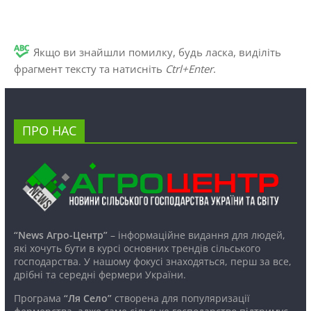
Якщо ви знайшли помилку, будь ласка, виділіть
фрагмент тексту та натисніть
Ctrl+Enter
.
ПРО НАС
“News Агро-Центр”
– інформаційне видання для людей,
які хочуть бути в курсі основних трендів сільського
господарства. У нашому фокусі знаходяться, перш за все,
дрібні та середні фермери України.
Програма
“Ля Село”
створена для популяризації