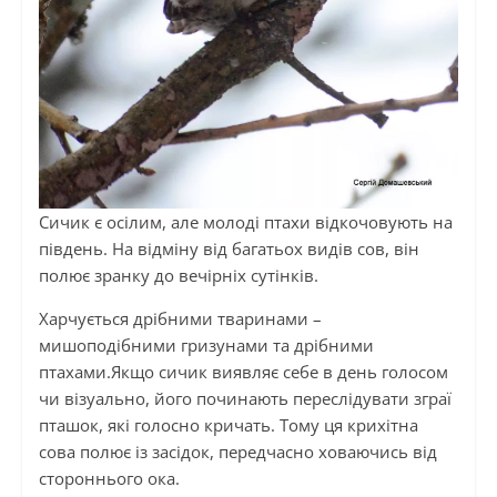
Сичик є осілим, але молоді птахи відкочовують на
південь. На відміну від багатьох видів сов, він
полює зранку до вечірніх сутінків.
Харчується дрібними тваринами –
мишоподібними гризунами та дрібними
птахами.Якщо сичик виявляє себе в день голосом
чи візуально, його починають переслідувати зграї
пташок, які голосно кричать. Тому ця крихітна
сова полює із засідок, передчасно ховаючись від
стороннього ока.