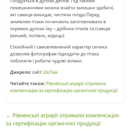
Гніздується в дуплах дятлів. Під такими
помешканнями можна знайти залишки здобичі,
які самиця викидає, чистячи гніздо.Перед
зимівлею птахи починають заготовлювати в
окремих дуплах їжу – дрібних птахів та ссавців
(мишей, полівок, мідиць).
Спокійний і самовпевнений характер сичика
дозволяє фотографам підходити до птаха
поближче і робити чудові знімки.
Джерело:
сайт
ШоТам
Читайте також:
Рівненські аграрії отримали
компенсацію за сертифікацію органічної продукції
←
Рівненські аграрії отримали компенсацію
за сертифікацію органічної продукції