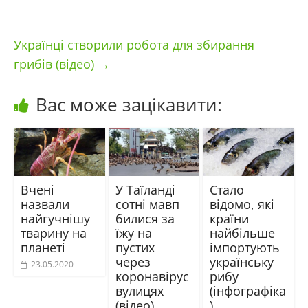
Українці створили робота для збирання
грибів (відео)
→
Вас може зацікавити:
Вчені
У Таїланді
Стало
назвали
сотні мавп
відомо, які
найгучнішу
билися за
країни
тварину на
їжу на
найбільше
планеті
пустих
імпортують
через
українську
23.05.2020
коронавірус
рибу
вулицях
(інфографіка
(відео)
)