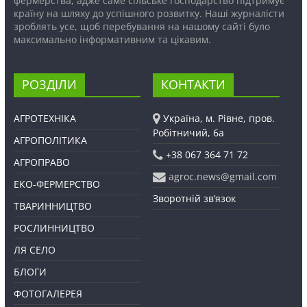
фермерства, адже саме сільське господарство підтримує
країну на шляху до успішного розвитку. Наші журналісти
зроблять усе, щоб перебування на нашому сайті було
максимально інформативним та цікавим.
РОЗДІЛИ
КОНТАКТИ
АГРОТЕХНІКА
Україна, м. Рівне, пров.
Робітничий, 6а
АГРОПОЛІТИКА
+38 067 364 71 72
АГРОПРАВО
agroc.news@gmail.com
ЕКО-ФЕРМЕРСТВО
Зворотній зв’язок
ТВАРИННИЦТВО
РОСЛИННИЦТВО
ЛЯ СЕЛО
БЛОГИ
ФОТОГАЛЕРЕЯ