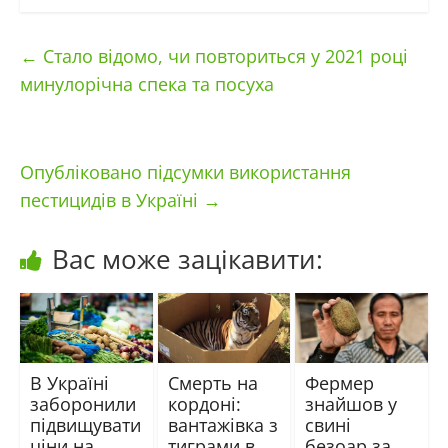
←
Стало відомо, чи повториться у 2021 році
минулорічна спека та посуха
Опубліковано підсумки використання
пестицидів в Україні
→
Вас може зацікавити:
В Україні
Смерть на
Фермер
заборонили
кордоні:
знайшов у
підвищувати
вантажівка з
свині
ціни на
тиграми в
безоар за