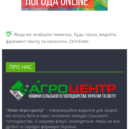
Якщо ви знайшли помилку, будь ласка, виділіть
фрагмент тексту та натисніть
Ctrl+Enter
.
ПРО НАС
“News Агро-Центр”
– інформаційне видання для людей,
які хочуть бути в курсі основних трендів сільського
господарства. У нашому фокусі знаходяться, перш за все,
дрібні та середні фермери України.