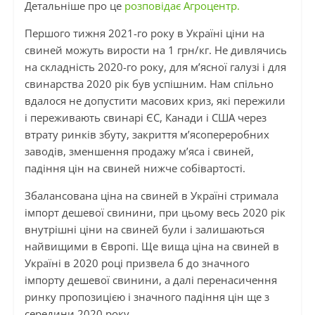
Детальніше про це
розповідає Агроцентр.
Першого тижня 2021-го року в Україні ціни на
свиней можуть вирости на 1 грн/кг. Не дивлячись
на складність 2020-го року, для м’ясної галузі і для
свинарства 2020 рік був успішним. Нам спільно
вдалося не допустити масових криз, які пережили
і переживають свинарі ЄС, Канади і США через
втрату ринків збуту, закриття м’ясопереробних
заводів, зменшення продажу м’яса і свиней,
падіння цін на свиней нижче собівартості.
Збалансована ціна на свиней в Україні стримала
імпорт дешевої свинини, при цьому весь 2020 рік
внутрішні ціни на свиней були і залишаються
найвищими в Європі. Ще вища ціна на свиней в
Україні в 2020 році призвела б до значного
імпорту дешевої свинини, а далі перенасичення
ринку пропозицією і значного падіння цін ще з
середини 2020 року.