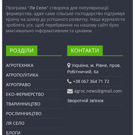
Програма
“Ля Село”
створена для популяризації
фермерства, адже саме сільське господарство підтримує
країну на шляху до успішного розвитку. Наші журналісти
зроблять усе, щоб перебування на нашому сайті було
максимально інформативним та цікавим.
РОЗДІЛИ
КОНТАКТИ
АГРОТЕХНІКА
Україна, м. Рівне, пров.
Робітничий, 6а
АГРОПОЛІТИКА
+38 067 364 71 72
АГРОПРАВО
agroc.news@gmail.com
ЕКО-ФЕРМЕРСТВО
Зворотній зв’язок
ТВАРИННИЦТВО
РОСЛИННИЦТВО
ЛЯ СЕЛО
БЛОГИ