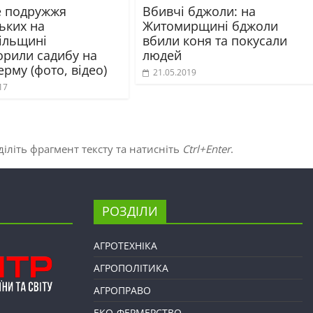
 подружжя
Вбивчі бджоли: на
ьких на
Житомирщині бджоли
ільщині
вбили коня та покусали
орили садибу на
людей
рму (фото, відео)
21.05.2019
17
іліть фрагмент тексту та натисніть
Ctrl+Enter
.
РОЗДІЛИ
АГРОТЕХНІКА
АГРОПОЛІТИКА
АГРОПРАВО
ЕКО-ФЕРМЕРСТВО