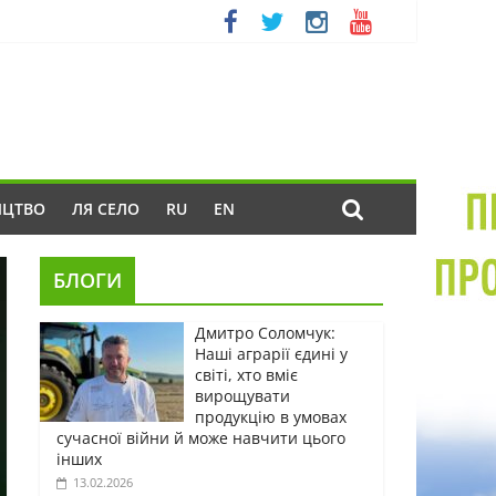
ИЦТВО
ЛЯ СЕЛО
RU
EN
БЛОГИ
Дмитро Соломчук:
Наші аграрії єдині у
світі, хто вміє
вирощувати
продукцію в умовах
сучасної війни й може навчити цього
інших
13.02.2026