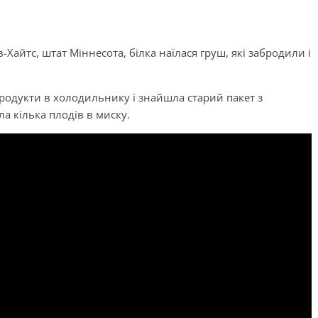
-Хайтс, штат Міннесота, білка наїлася груш, які забродили і
родукти в холодильнику і знайшла старий пакет з
ла кілька плодів в миску.