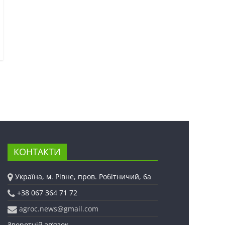
КОНТАКТИ
Україна, м. Рівне, пров. Робітничий, 6а
+38 067 364 71 72
agroc.news@gmail.com
Зворотній зв’язок