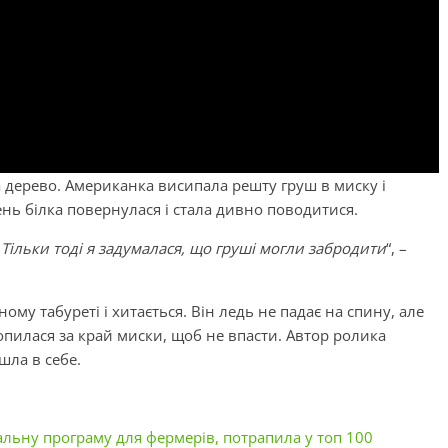
на дерево. Американка висипала решту груш в миску і
нь білка повернулася і стала дивно поводитися.
. Тільки тоді я задумалася, що груші могли забродити
“, –
ному табуреті і хитається. Він ледь не падає на спину, але
хопилася за край миски, щоб не впасти. Автор ролика
шла в себе.
кальну програму для фермерів, потрапила у топ 100