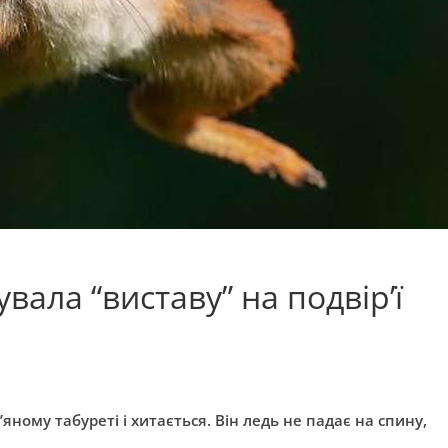
вала “виставу” на подвір’ї
’яному табуреті і хитається. Він ледь не падає на спину,