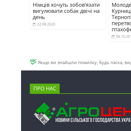
Німців хочуть зобов’язати
Молоде
вигулювати собак двічі на
Курниц
день
Терноп
перетв
22.08.2020
птахофе
06.10.20
Якщо ви знайшли помилку, будь ласка, вид
ПРО НАС