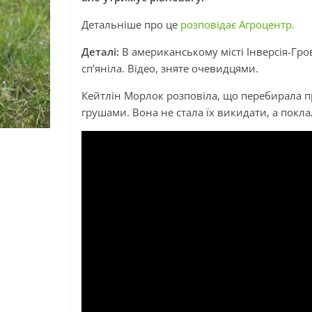
Детальніше про це
розповідає Агроцентр.
Деталі:
В американському місті Інверсія-Гров
сп’яніла. Відео, зняте очевидцями.
Кейтлін Морлок розповіла, що перебирала п
грушами. Вона не стала їх викидати, а покла