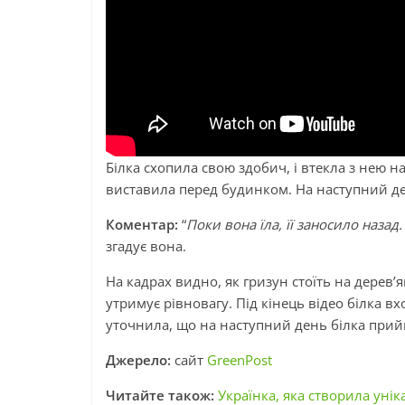
Білка схопила свою здобич, і втекла з нею 
виставила перед будинком. На наступний де
Коментар:
“
Поки вона їла, її заносило назад
згадує вона.
На кадрах видно, як гризун стоїть на дерев’я
утримує рівновагу. Під кінець відео білка в
уточнила, що на наступний день білка прий
Джерело:
сайт
GreenPost
Читайте також:
Українка, яка створила уні