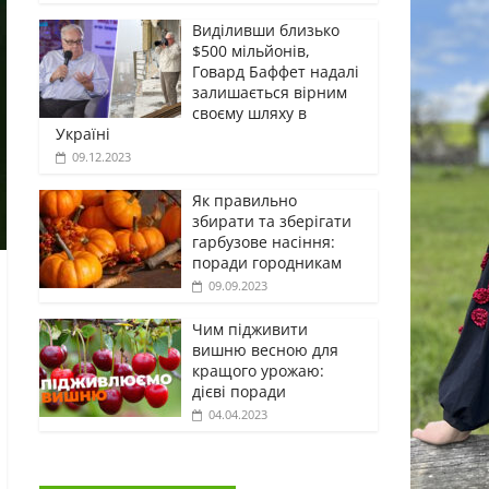
Виділивши близько
$500 мільйонів,
Говард Баффет надалі
залишається вірним
своєму шляху в
Україні
09.12.2023
Як правильно
збирати та зберігати
гарбузове насіння:
поради городникам
09.09.2023
Чим підживити
вишню весною для
кращого урожаю:
дієві поради
04.04.2023