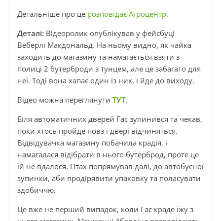
Детальніше про це
розповідає Агроцентр.
Деталі:
Відеоролик опублікував у фейсбуці
Веберлі Макдональд. На ньому видно, як чайка
заходить до магазину та намагається взяти з
полиці 2 бутерброди з тунцем, але це забагато для
неї. Тоді вона хапає один із них, і йде до виходу.
Відео можна переглянути
ТУТ
.
Біля автоматичних дверей Гас зупинився та чекав,
поки хтось пройде повз і двері відчиняться.
Відвідувачка магазину побачила крадія, і
намагалася відібрати в нього бутерброд, проте це
їй не вдалося. Птах попрямував далі, до автобусної
зупинки, аби продірявити упаковку та поласувати
здобиччю.
Це вже не перший випадок, коли Гас краде їжу з