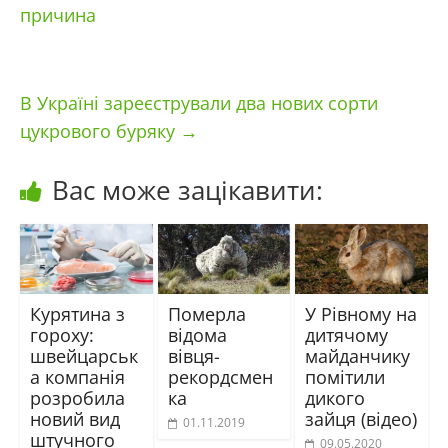
причина
В Україні зареєстрували два нових сорти
цукрового буряку
→
Вас може зацікавити:
Курятина з
Померла
У Рівному на
гороху:
відома
дитячому
швейцарськ
вівця-
майданчику
а компанія
рекордсмен
помітили
розробила
ка
дикого
новий вид
зайця (відео)
01.11.2019
штучного
09.05.2020