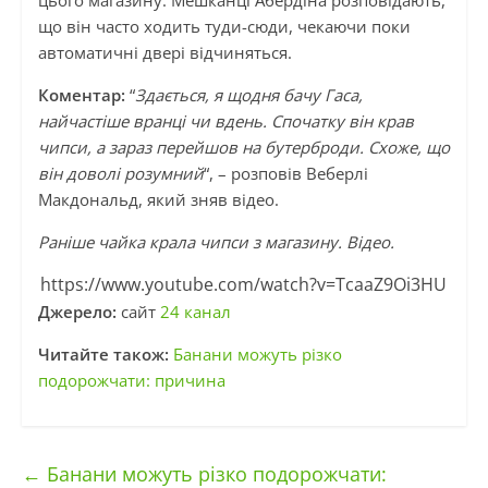
цього магазину. Мешканці Абердіна розповідають,
що він часто ходить туди-сюди, чекаючи поки
автоматичні двері відчиняться.
Коментар:
“
Здається, я щодня бачу Гаса,
найчастіше вранці чи вдень. Спочатку він крав
чипси, а зараз перейшов на бутерброди. Схоже, що
він доволі розумний
“, – розповів Веберлі
Макдональд, який зняв відео.
Раніше чайка крала чипси з магазину. Відео.
https://www.youtube.com/watch?v=TcaaZ9Oi3HU
Джерело:
сайт
24 канал
Читайте також:
Ба
н
ани можуть різко
подорожчати: причина
←
Банани можуть різко подорожчати: