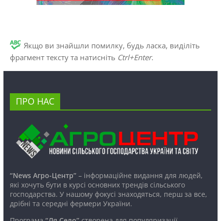
Якщо ви знайшли помилку, будь ласка, виділіть
фрагмент тексту та натисніть
Ctrl+Enter
.
ПРО НАС
“News Агро-Центр”
– інформаційне видання для людей,
які хочуть бути в курсі основних трендів сільського
господарства. У нашому фокусі знаходяться, перш за все,
дрібні та середні фермери України.
Програма
“Ля Село”
створена для популяризації