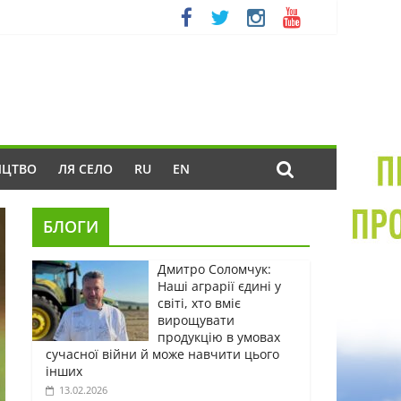
ИЦТВО
ЛЯ СЕЛО
RU
EN
БЛОГИ
Дмитро Соломчук:
Наші аграрії єдині у
світі, хто вміє
вирощувати
продукцію в умовах
сучасної війни й може навчити цього
інших
13.02.2026