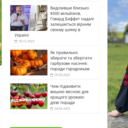
Виділивши близько
$500 мільйонів,
Говард Баффет надалі
залишається вірним
своєму шляху в
Україні
09.12.2023
Як правильно
збирати та зберігати
гарбузове насіння:
поради городникам
09.09.2023
Чим підживити
вишню весною для
кращого урожаю:
дієві поради
04.04.2023