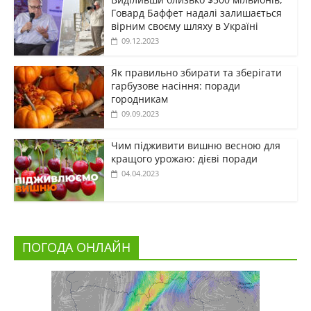
Говард Баффет надалі залишається
вірним своєму шляху в Україні
09.12.2023
Як правильно збирати та зберігати
гарбузове насіння: поради
городникам
09.09.2023
Чим підживити вишню весною для
кращого урожаю: дієві поради
04.04.2023
ПОГОДА ОНЛАЙН