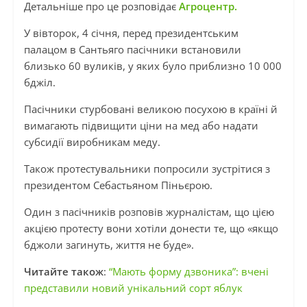
Детальніше про це розповідає
Агроцентр.
У вівторок, 4 січня, перед президентським
палацом в Сантьяго пасічники встановили
близько 60 вуликів, у яких було приблизно 10 000
бджіл.
Пасічники стурбовані великою посухою в країні й
вимагають підвищити ціни на мед або надати
субсидії виробникам меду.
Також протестувальники попросили зустрітися з
президентом Себастьяном Піньєрою.
Один з пасічників розповів журналістам, що цією
акцією протесту вони хотіли донести те, що «якщо
бджоли загинуть, життя не буде».
Читайте також
:
“Мають форму дзвоника”: вчені
представили новий унікальний сорт яблук