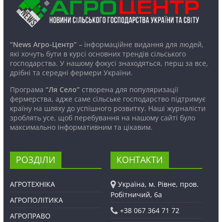
“News Агро-Центр”
– інформаційне видання для людей,
які хочуть бути в курсі основних трендів сільського
господарства. У нашому фокусі знаходяться, перш за все,
дрібні та середні фермери України.
Програма
“Ля Село”
створена для популяризації
фермерства, адже саме сільське господарство підтримує
країну на шляху до успішного розвитку. Наші журналісти
зроблять усе, щоб перебування на нашому сайті було
максимально інформативним та цікавим.
РОЗДІЛИ
КОНТАКТИ
АГРОТЕХНІКА
Україна, м. Рівне, пров.
Робітничий, 6а
АГРОПОЛІТИКА
+38 067 364 71 72
АГРОПРАВО