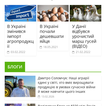
В Україні
В Україні
У Данії
змінився
почали
відбувся
імпорт
дешевшати
урочистий
агропродукц
яйця
марш гусей
ії
(ВІДЕО)
18.05.2021
03.02.2022
21.02.2022
БЛОГИ
Дмитро Соломчук: Наші аграрії
єдині у світі, хто вміє вирощувати
продукцію в умовах сучасної війни
й може навчити цього інших
13.02.2026
Виділивши близько $500 мільйонів,