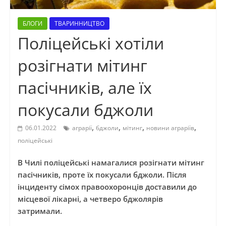
БЛОГИ
ТВАРИННИЦТВО
Поліцейські хотіли
розігнати мітинг
пасічників, але їх
покусали бджоли
,
,
,
,
06.01.2022
аграрії
бджоли
мітинг
новини аграріїв
поліцейські
В Чилі поліцейські намагалися розігнати мітинг
пасічників, проте їх покусали бджоли. Після
інциденту сімох правоохоронців доставили до
місцевої лікарні, а четверо бджолярів
затримали.