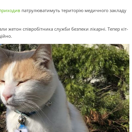
приходив
патрулюватимуть територію медичного закладу
ли жетон співробітника служби безпеки лікарні. Тепер кіт-
ційно.