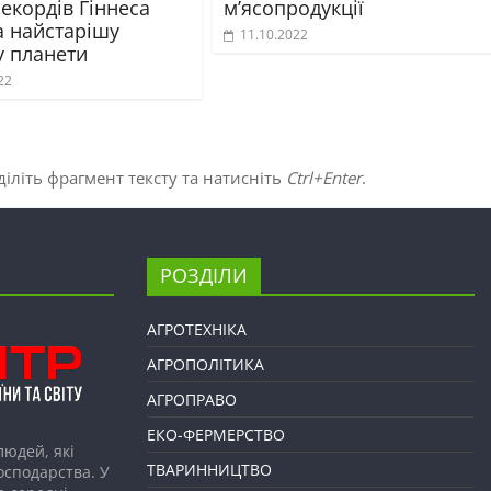
екордів Гіннеса
м’ясопродукції
а найстарішу
11.10.2022
у планети
22
іліть фрагмент тексту та натисніть
Ctrl+Enter
.
РОЗДІЛИ
АГРОТЕХНІКА
АГРОПОЛІТИКА
АГРОПРАВО
ЕКО-ФЕРМЕРСТВО
людей, які
ТВАРИННИЦТВО
господарства. У