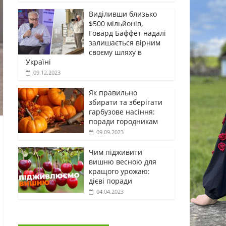
Виділивши близько
$500 мільйонів,
Говард Баффет надалі
залишається вірним
своєму шляху в
Україні
09.12.2023
Як правильно
збирати та зберігати
гарбузове насіння:
поради городникам
09.09.2023
Чим підживити
вишню весною для
кращого урожаю:
дієві поради
04.04.2023