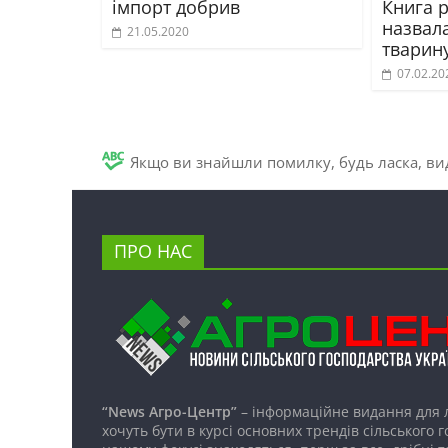
імпорт добрив
Книга р
назвал
21.05.2020
тварин
07.02.20
Якщо ви знайшли помилку, будь ласка, вид
ПРО НАС
“News Агро-Центр”
– інформаційне видання для 
хочуть бути в курсі основних трендів сільського 