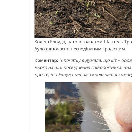
Колега Елвуда, патологоанатом Шантель Тро
було одночасно несподіваним і радісним.
Коментар:
“Спочатку я думала, що кіт – брод
нього на шиї посвідчення співробітника. Зна
про те, що Елвуд став частиною нашої команд