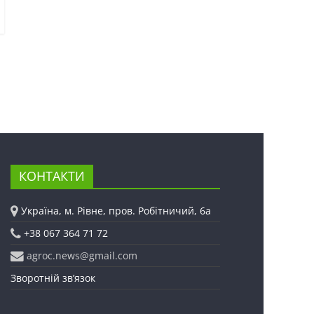
КОНТАКТИ
Україна, м. Рівне, пров. Робітничий, 6а
+38 067 364 71 72
agroc.news@gmail.com
Зворотній зв’язок