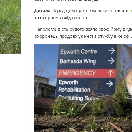
Деталі:
Перед цим протягом року кіт щодня
та охороняв вхід в нього.
Наполегливість рудого взяла своє: йому вида
охоронець продовжує нести службу вже офі