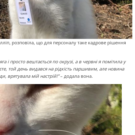
лліп, розповіла, що для персоналу таке кадрове рішення
яга і просто вештається по окрузі, а в червні я помітила у
єте, той день видався на рідкість паршивим, але новина
и, врятувала мій настрій!”
– додала вона.