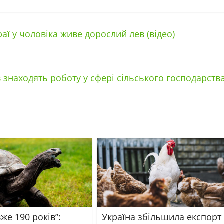
раї у чоловіка живе дорослий лев (відео)
 знаходять роботу у сфері сільського господарств
же 190 років”:
Україна збільшила експорт