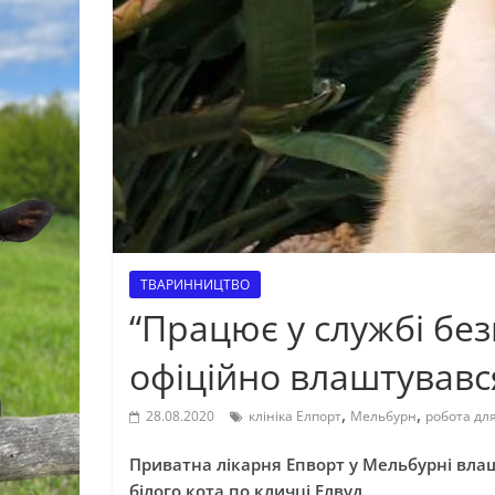
ТВАРИННИЦТВО
“Працює у службі безп
офіційно влаштувавс
,
,
28.08.2020
клініка Елпорт
Мельбурн
робота для
Приватна лікарня Епворт у Мельбурні влаш
білого кота по кличці Елвуд.