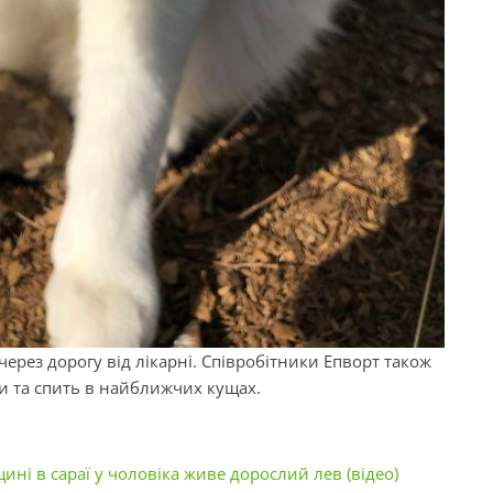
через дорогу від лікарні. Співробітники Епворт також
би та спить в найближчих кущах.
щині в сараї у чоловіка живе дорослий лев (відео)