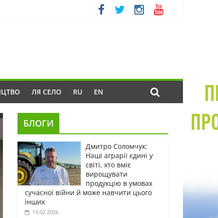
ИЦТВО
ЛЯ СЕЛО
RU
EN
БЛОГИ
Дмитро Соломчук:
Наші аграрії єдині у
світі, хто вміє
вирощувати
продукцію в умовах
сучасної війни й може навчити цього
інших
13.02.2026