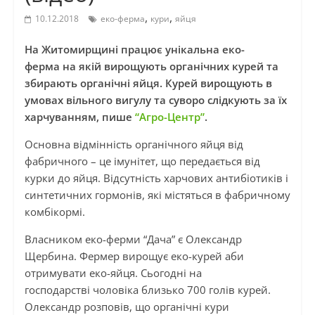
,
,
10.12.2018
еко-ферма
кури
яйця
На Житомирщині працює унікальна
еко-
ферма
на якій вирощують органічних курей та
збирають органічні яйця. Курей вирощують в
умовах вільного вигулу та суворо слідкують за їх
харчуванням, пише
“Агро-Центр”
.
Основна відмінність органічного яйця від
фабричного – це імунітет, що передається від
курки до яйця. Відсутність харчових антибіотиків і
синтетичних гормонів, які містяться в фабричному
комбікормі.
Власником
еко-ферми
“Дача” є Олександр
Щербина. Фермер вирощує
еко-
курей аби
отримувати
еко-яйця
. Сьогодні на
господарстві чоловіка близько 700 голів курей.
Олександр розповів, що органічні кури