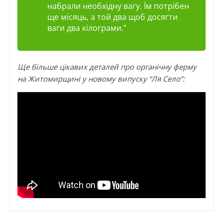
набрали необхідну вагу. Їм потрібен
ще місяць, а той два щоб досягти
ваги два кілограми.”
Ще більше цікавих деталей про органічну ферму
на Житомирщині у новому випуску “Ля Село”: