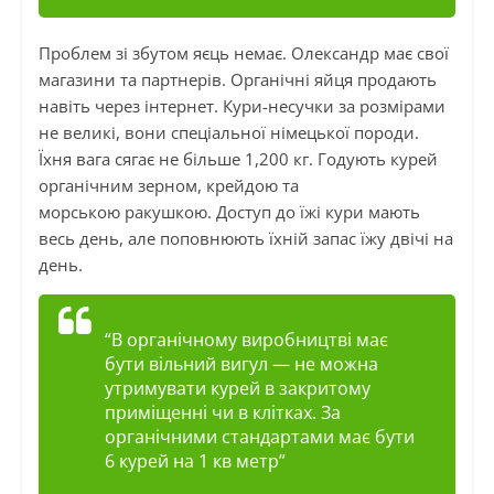
Проблем зі збутом яєць немає. Олександр має свої
магазини та партнерів. Органічні яйця продають
навіть через інтернет. Кури-несучки за розмірами
не великі, вони спеціальної німецької породи.
Їхня вага сягає не більше 1,200 кг. Годують курей
органічним зерном, крейдою та
морською
ракушкою
. Доступ до їжі кури мають
весь день, але поповнюють їхній запас їжу двічі на
день.
“В органічному виробництві має
бути вільний вигул — не можна
утримувати курей в закритому
приміщенні чи в клітках. За
органічними стандартами має бути
6 курей на 1
кв
метр”