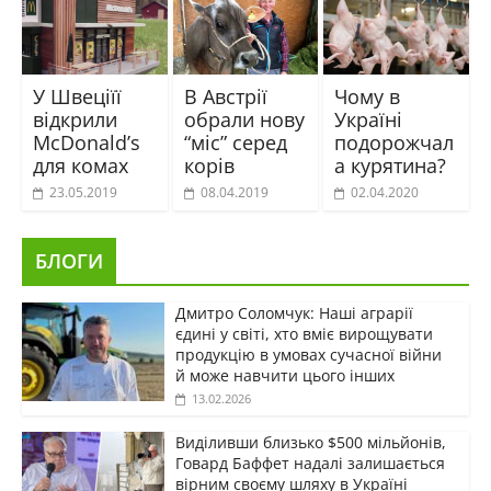
У Швеціїї
В Австрії
Чому в
відкрили
обрали нову
Україні
McDonald’s
“міс” серед
подорожчал
для комах
корів
а курятина?
23.05.2019
08.04.2019
02.04.2020
БЛОГИ
Дмитро Соломчук: Наші аграрії
єдині у світі, хто вміє вирощувати
продукцію в умовах сучасної війни
й може навчити цього інших
13.02.2026
Виділивши близько $500 мільйонів,
Говард Баффет надалі залишається
вірним своєму шляху в Україні