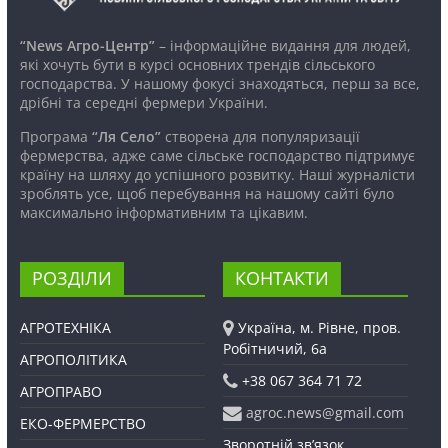
“News Агро-Центр”
– інформаційне видання для людей,
які хочуть бути в курсі основних трендів сільського
господарства. У нашому фокусі знаходяться, перш за все,
дрібні та середні фермери України.
Програма
“Ля Село”
створена для популяризації
фермерства, адже саме сільське господарство підтримує
країну на шляху до успішного розвитку. Наші журналісти
зроблять усе, щоб перебування на нашому сайті було
максимально інформативним та цікавим.
РОЗДІЛИ
КОНТАКТИ
АГРОТЕХНІКА
Україна, м. Рівне, пров.
Робітничий, 6а
АГРОПОЛІТИКА
+38 067 364 71 72
АГРОПРАВО
agroc.news@gmail.com
ЕКО-ФЕРМЕРСТВО
Зворотній зв’язок