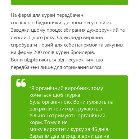
На фермі для курей передбачені
спеціальні будиночки, де вони несуть яйця.
Завдяки цьому процес збирання дуже зручний та
легкий. Цього року, Олександр вирішив
спробувати новий для себе напрямок та закупив
на ферму 200 голів курей бройлерів.
Вони відрізняються від несучок тим, що
передбачені лише для отримання м’яса.
“Я органічний виробник, тому
хочеться щоб і курка
була органічною. Вони гуляють на
відкритій території, рухаються
вільно
і
отримують органічний
корм. Тому я не
можу виростити курку за 45 днів.
Зараз їм два місяці, а вони ще не