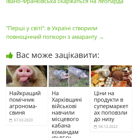
Івано-Франківська скаржаться на леопарда
“Перші у світі”: в Україні створили
повноцінний попкорн з амаранту
→
Вас може зацікавити:
Найкращий
На
Ціни на
помічник
Харківщині
продукти в
агронома-
військові
супермаркет
свиня
навчили
ах поповзли
місцевого
до низу
07.03.2020
кабана
04.12.2022
командам