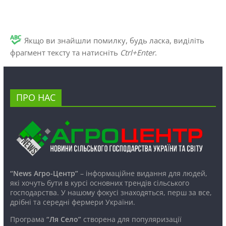
Якщо ви знайшли помилку, будь ласка, виділіть
фрагмент тексту та натисніть
Ctrl+Enter
.
ПРО НАС
“News Агро-Центр”
– інформаційне видання для людей,
які хочуть бути в курсі основних трендів сільського
господарства. У нашому фокусі знаходяться, перш за все,
дрібні та середні фермери України.
Програма
“Ля Село”
створена для популяризації