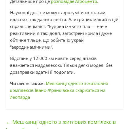
Детальніше про це
розповідає Агроцентр.
Науковці досі не можуть зрозуміти як птахам
вдається так далеко летіти. Але грицик малий в цій
справі спеціаліст: “Будова їхнього тіла — наче
реактивний літак: довгі, загострені крила і дуже
обтічне тільце, що робить їх украй
“аеродинамічними”.
Відстань у 12 000 км навіть серед літаків
вважається наддалекою. Тільки деякі моделі без
дозаправки здатні її подолати.
Читайте також:
Мешканці одного з житлових
комплексів Івано-Франківська скаржаться на
леопарда
←
Мешканці одного з житлових комплексів