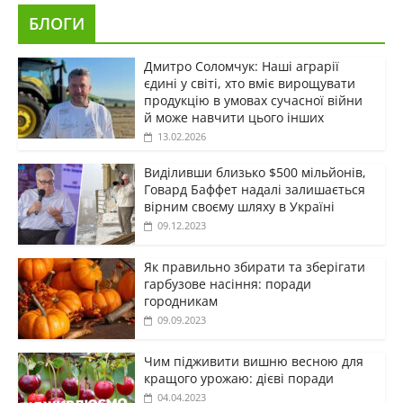
БЛОГИ
Дмитро Соломчук: Наші аграрії
єдині у світі, хто вміє вирощувати
продукцію в умовах сучасної війни
й може навчити цього інших
13.02.2026
Виділивши близько $500 мільйонів,
Говард Баффет надалі залишається
вірним своєму шляху в Україні
09.12.2023
Як правильно збирати та зберігати
гарбузове насіння: поради
городникам
09.09.2023
Чим підживити вишню весною для
кращого урожаю: дієві поради
04.04.2023