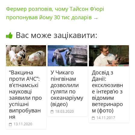
Фермер розповів, чому Тайсон Ф’юрі
пропонував йому 30 тис доларів
→
Вас може зацікавити:
“Вакцина
У Чикаго
Досвід з
проти АЧС”:
пінгвінам
Данії:
в’єтнамські
дозволили
ексклюзивн
науковці
гуляти по
е інтерв’ю з
заявили про
океанаріуму
відомим
успішні
(відео)
ветеринаро
випробуван
м (фото)
18.03.2020
ня
14.11.2017
13.11.2020