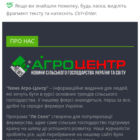
Якщо ви знайшли помилку, будь ласка, виділіть
фрагмент тексту та натисніть
Ctrl+Enter
.
ПРО НАС
“News Агро-Центр”
– інформаційне видання для людей,
які хочуть бути в курсі основних трендів сільського
господарства. У нашому фокусі знаходяться, перш за все,
дрібні та середні фермери України.
Програма
“Ля Село”
створена для популяризації
фермерства, адже саме сільське господарство підтримує
країну на шляху до успішного розвитку. Наші журналісти
зроблять усе, щоб перебування на нашому сайті було