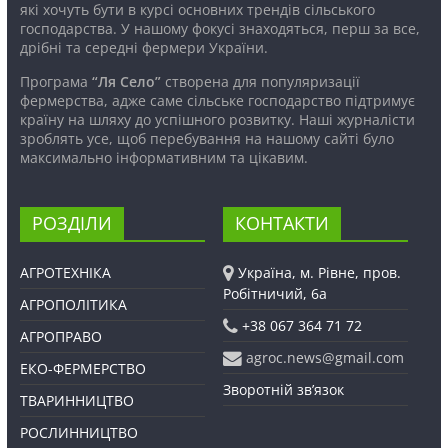
які хочуть бути в курсі основних трендів сільського
господарства. У нашому фокусі знаходяться, перш за все,
дрібні та середні фермери України.
Програма
“Ля Село”
створена для популяризації
фермерства, адже саме сільське господарство підтримує
країну на шляху до успішного розвитку. Наші журналісти
зроблять усе, щоб перебування на нашому сайті було
максимально інформативним та цікавим.
РОЗДІЛИ
КОНТАКТИ
АГРОТЕХНІКА
Україна, м. Рівне, пров.
Робітничий, 6а
АГРОПОЛІТИКА
+38 067 364 71 72
АГРОПРАВО
agroc.news@gmail.com
ЕКО-ФЕРМЕРСТВО
Зворотній зв’язок
ТВАРИННИЦТВО
РОСЛИННИЦТВО