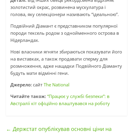
Деталі:
Від інших овець рекордсмена відрізняє
золотистий окрас, розвинена мускулатура і
голова, яку селекціонери називають “ідеальною”.
Подвійний Діамант є представником популярної
породи тексель родом з однойменного острова в
Нідерландах.
Нові власники ягняти збираються показувати його
на виставках, а також продавати сперму для
розмноження, адже нащадки Подвійного Діаманту
будуть мати відмінні гени.
Джерело:
сайт
The National
Читайте також:
“Працює у службі безпеки”: в
Австралії кіт офіційно влаштувався на роботу
←
Держстат опублікував основні ціни на