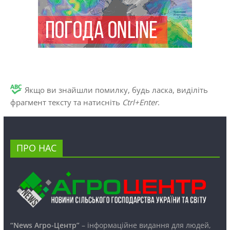
Якщо ви знайшли помилку, будь ласка, виділіть
фрагмент тексту та натисніть
Ctrl+Enter
.
ПРО НАС
“News Агро-Центр”
– інформаційне видання для людей,