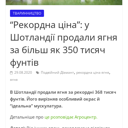
ТВАРИННИЦТВО
“Рекордна ціна”: у
Шотландії продали ягня
за більш як 350 тисяч
фунтів
,
,
29.08.2020
Подвійний ДІамант
рекордна ціна ягня
ягня
В Шотландії продали ягня за рекордні 368 тисяч
фунтів. Його вирізняв особливий окрас й
“ідеальна” мускулатура.
Детальніше про
це розповідає Агроцентр.