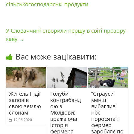
сільськогосподарські продукти
У Словаччині створили першу в світі прозору
каву
→
Вас може зацікавити:
Житель Індії
Голуби
“Страуси
заповів
контрабанд
менш
свою землю
ою з
вибагливі
слонам
Молдови:
ніж
вражаюча
поросята”:
12.06.2020
історія
фермер
фермера
заробляє по