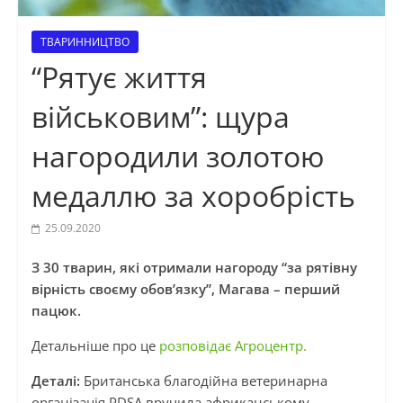
ТВАРИННИЦТВО
“Рятує життя
військовим”: щура
нагородили золотою
медаллю за хоробрість
25.09.2020
З 30 тварин, які отримали нагороду “за рятівну
вірність своєму обов’язку”, Магава – перший
пацюк.
Детальніше про це
розповідає Агроцентр.
Деталі:
Британська благодійна ветеринарна
організація PDSA вручила африканському