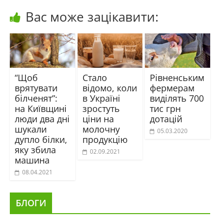
Вас може зацікавити:
“Щоб
Стало
Рівненським
врятувати
відомо, коли
фермерам
білченят”:
в Україні
виділять 700
на Київщині
зростуть
тис грн
люди два дні
ціни на
дотацій
шукали
молочну
05.03.2020
дупло білки,
продукцію
яку збила
02.09.2021
машина
08.04.2021
БЛОГИ