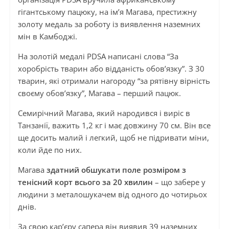
гігантському пацюку, на ім’я Магава, престижну
золоту медаль за роботу із виявлення наземних
мін в Камбоджі.
На золотій медалі PDSA написані слова “За
хоробрість тварин або відданість обов’язку”. З 30
тварин, які отримали нагороду “за рятівну вірність
своєму обов’язку”, Магава – перший пацюк.
Семирічний Магава, який народився і виріс в
Танзанії, важить 1,2 кг і має довжину 70 см. Він все
ще досить малий і легкий, щоб не підривати міни,
коли йде по них.
Магава
здатний обшукати поле розміром з
тенісний корт всього за 20 хвилин
– що забере у
людини з металошукачем від одного до чотирьох
днів.
За свою кар’єру сапера він виявив 39 наземних