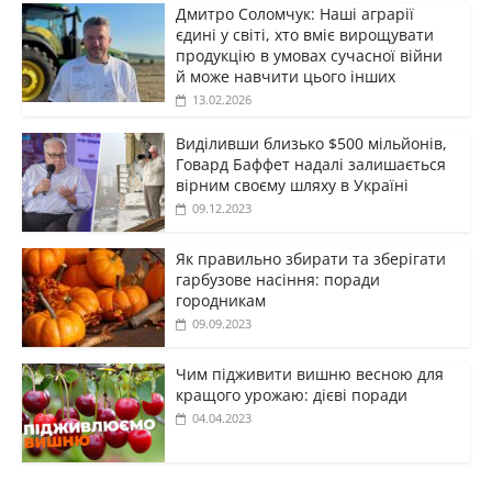
Дмитро Соломчук: Наші аграрії
єдині у світі, хто вміє вирощувати
продукцію в умовах сучасної війни
й може навчити цього інших
13.02.2026
Виділивши близько $500 мільйонів,
Говард Баффет надалі залишається
вірним своєму шляху в Україні
09.12.2023
Як правильно збирати та зберігати
гарбузове насіння: поради
городникам
09.09.2023
Чим підживити вишню весною для
кращого урожаю: дієві поради
04.04.2023