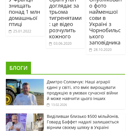
знищать
доглядає за
о фото
понад 1 млн
трьома
найменшої
домашньої
тигренятами
сови в
птиці
: це відео
Україні з
розчулить
Чорнобильс
25.01.2022
кожного
ького
заповідника
03.06.2020
28.10.2020
БЛОГИ
Дмитро Соломчук: Наші аграрії
єдині у світі, хто вміє вирощувати
продукцію в умовах сучасної війни
й може навчити цього інших
13.02.2026
Виділивши близько $500 мільйонів,
Говард Баффет надалі залишається
вірним своєму шляху в Україні