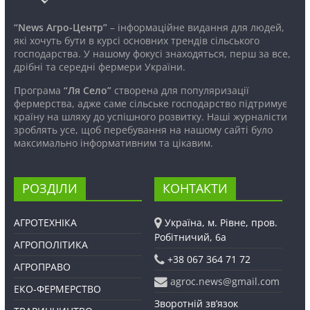
“News Агро-Центр”
– інформаційне видання для людей,
які хочуть бути в курсі основних трендів сільського
господарства. У нашому фокусі знаходяться, перш за все,
дрібні та середні фермери України.
Програма
“Ля Село”
створена для популяризації
фермерства, адже саме сільське господарство підтримує
країну на шляху до успішного розвитку. Наші журналісти
зроблять усе, щоб перебування на нашому сайті було
максимально інформативним та цікавим.
РОЗДІЛИ
КОНТАКТИ
АГРОТЕХНІКА
Україна, м. Рівне, пров.
Робітничий, 6а
АГРОПОЛІТИКА
+38 067 364 71 72
АГРОПРАВО
agroc.news@gmail.com
ЕКО-ФЕРМЕРСТВО
Зворотній зв’язок