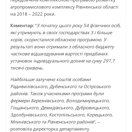
агропромислового комплексу Рівненської області
на 2018 – 2022 роки.
Коментар:
“
З початку цього року 54 фізичних осіб,
які утримують в своїх господарствах 3 і більше
корів, скористалися обласною програмою. У
результаті вони отримали з обласного бюджету
часткове відшкодування вартості придбаних
установок індивідуального доїння на суму 297,7
тисячі гривень.
Найбільше залучено коштів особами
Радивилівського, Дубенського та Острозького
районів. Також учасниками програми були
фермери Березнівського, Володимирецького,
Гощанського, Демидівського, Дубровицького,
Здолбунівського, Костопільського, Корецького,
Млинівського та Рівненського районів
“, –
розповіла директорка департаменту