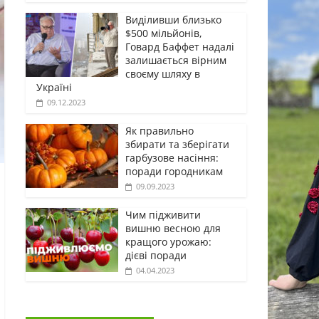
Виділивши близько
$500 мільйонів,
Говард Баффет надалі
залишається вірним
своєму шляху в
Україні
09.12.2023
Як правильно
збирати та зберігати
гарбузове насіння:
поради городникам
09.09.2023
Чим підживити
вишню весною для
кращого урожаю:
дієві поради
04.04.2023