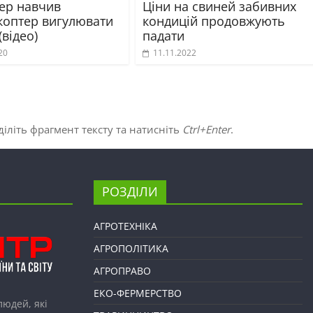
ер навчив
Ціни на свиней забивних
коптер вигулювати
кондицій продовжують
(відео)
падати
20
11.11.2022
іліть фрагмент тексту та натисніть
Ctrl+Enter
.
РОЗДІЛИ
АГРОТЕХНІКА
АГРОПОЛІТИКА
АГРОПРАВО
ЕКО-ФЕРМЕРСТВО
людей, які