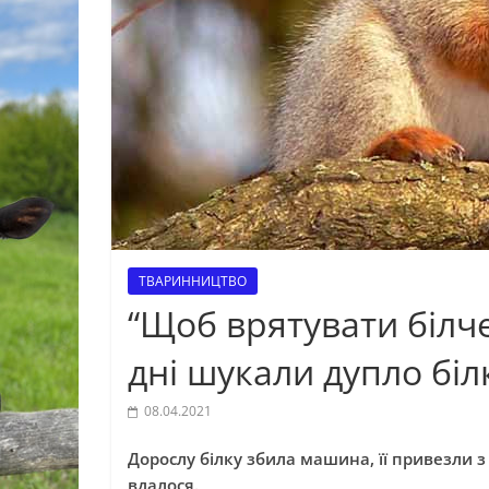
ТВАРИННИЦТВО
“Щоб врятувати білче
дні шукали дупло біл
08.04.2021
Дорослу білку збила машина, її привезли з
вдалося.