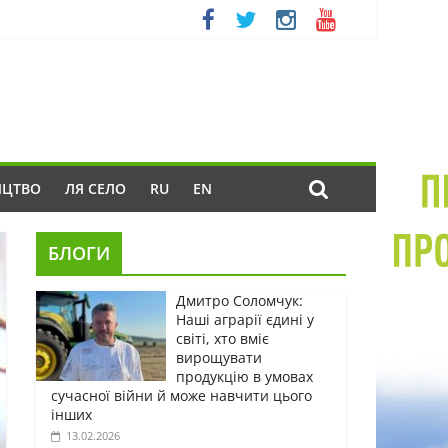
ИЦТВО
ЛЯ СЕЛО
RU
EN
БЛОГИ
Дмитро Соломчук:
Наші аграрії єдині у
світі, хто вміє
вирощувати
продукцію в умовах
сучасної війни й може навчити цього
інших
13.02.2026