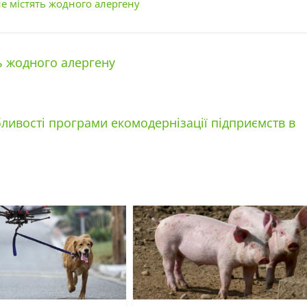
не містять жодного алергену
ь жодного алергену
бливості програми екомодернізації підприємств в