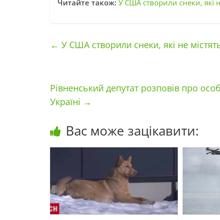
Читайте також:
У США с
т
ворили снеки, які 
←
У США створили снеки, які не містят
Рівненський депутат розповів про осо
Україні
→
Вас може зацікавити: