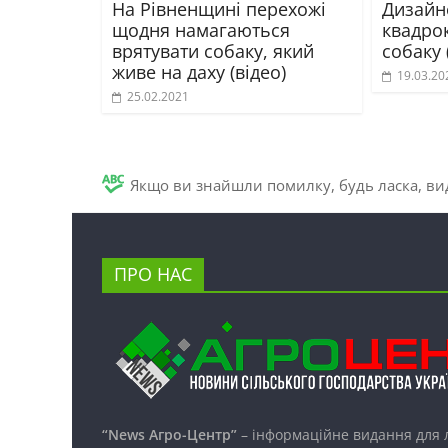
На Рівненщині перехожі
Дизайн
щодня намагаються
квадро
врятувати собаку, який
собаку 
живе на даху (відео)
19.03.20
25.02.2021
Якщо ви знайшли помилку, будь ласка, вид
ПРО НАС
“News Агро-Центр”
– інформаційне видання для 