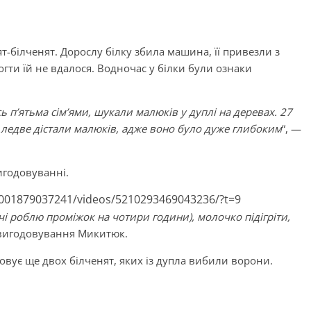
білченят. Дорослу білку збила машина, її привезли з
огти їй не вдалося. Водночас у білки були ознаки
ь п’ятьма сім’ями, шукали малюків у дуплі на деревах. 27
о ледве дістали малюків, адже воно було дуже глибоким
“, —
игодовуванні.
001879037241/videos/5210293469043236/?t=9
чі роблю проміжок на чотири години), молочко підігріти,
 вигодовування Микитюк.
овує ще двох білченят, яких із дупла вибили ворони.