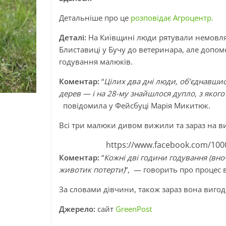
Детальніше про це
розповідає Агроцентр.
Деталі:
На Київщині люди рятували немовлят-
Блиставиці у Бучу до ветеринара, але допом
годування малюків.
Коментар:
“
Цілих два дні люди, об’єднавшис
дерев — і на 28-му знайшлося дупло, з яког
повідомила у Фейсбуці Марія Микитюк.
Всі три малюки дивом вижили та зараз на в
https://www.facebook.com/100
Коментар:
“
Кожні дві години годування (вно
животик потерти)
“, — говорить про процес
За словами дівчини, також зараз вона вигод
Джерело:
сайт
GreenPost