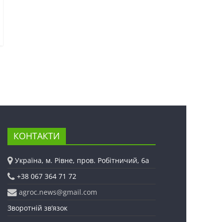
КОНТАКТИ
Україна, м. Рівне, пров. Робітничий, 6а
+38 067 364 71 72
agroc.news@gmail.com
Зворотній зв’язок