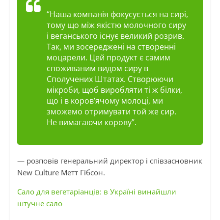
“Наша компанія фокусується на сирі,
тому що між якістю молочного сиру
і веганського існує великий розрив.
Так, ми зосереджені на створенні
моцарели. Цей продукт є самим
споживаним видом сиру в
Сполучених Штатах. Створюючи
мікроби, щоб виробляти ті ж білки,
що і в коров’ячому молоці, ми
зможемо отримувати той же сир.
Не вимагаючи корову”.
— розповів генеральний директор і співзасновник
New Culture Метт Гібсон.
Сало для вегетаріанців: в Україні винайшли
штучне сало