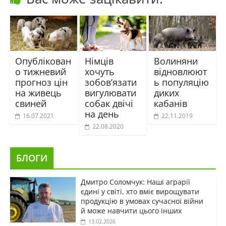
Опублікован
Німців
Волиняни
о тижневий
хочуть
відновлюют
прогноз цін
зобов’язати
ь популяцію
на живець
вигулювати
диких
свиней
собак двічі
кабанів
на день
16.07.2021
22.11.2019
22.08.2020
БЛОГИ
Дмитро Соломчук: Наші аграрії
єдині у світі, хто вміє вирощувати
продукцію в умовах сучасної війни
й може навчити цього інших
13.02.2026