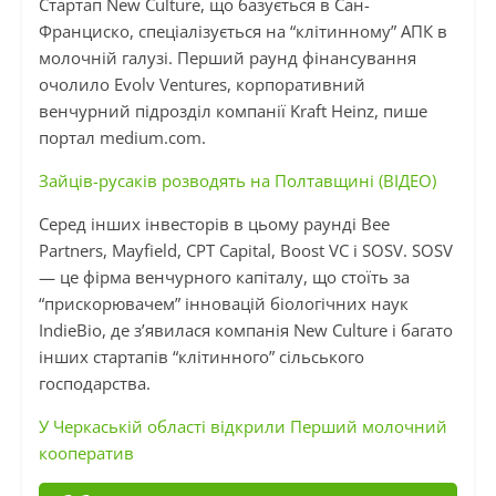
Стартап New Culture, що базується в Сан-
Франциско, спеціалізується на “клітинному” АПК в
молочній галузі. Перший раунд фінансування
очолило Evolv Ventures, корпоративний
венчурний підрозділ компанії Kraft Heinz, пише
портал medium.com.
Зайців-русаків розводять на Полтавщині (ВІДЕО)
Серед інших інвесторів в цьому раунді Bee
Partners, Mayfield, CPT Capital, Boost VC і SOSV. SOSV
— це фірма венчурного капіталу, що стоїть за
“прискорювачем” інновацій біологічних наук
IndieBio, де з’явилася компанія New Culture і багато
інших стартапів “клітинного” сільського
господарства.
У Черкаській області відкрили Перший молочний
кооператив