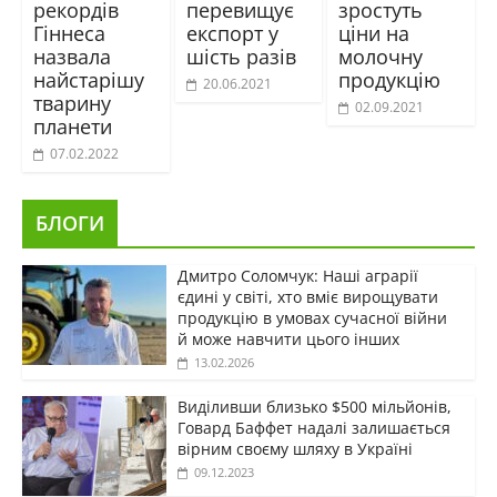
рекордів
перевищує
зростуть
Гіннеса
експорт у
ціни на
назвала
шість разів
молочну
найстарішу
продукцію
20.06.2021
тварину
02.09.2021
планети
07.02.2022
БЛОГИ
Дмитро Соломчук: Наші аграрії
єдині у світі, хто вміє вирощувати
продукцію в умовах сучасної війни
й може навчити цього інших
13.02.2026
Виділивши близько $500 мільйонів,
Говард Баффет надалі залишається
вірним своєму шляху в Україні
09.12.2023