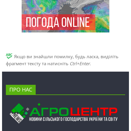
Якщо ви знайшли помилку, будь ласка, виділіть
фрагмент тексту та натисніть
Ctrl+Enter
.
ПРО НАС