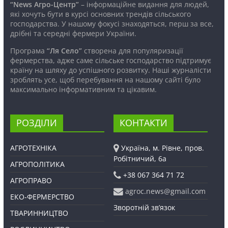
“News Агро-Центр”
– інформаційне видання для людей,
які хочуть бути в курсі основних трендів сільського
господарства. У нашому фокусі знаходяться, перш за все,
дрібні та середні фермери України.
Програма
“Ля Село”
створена для популяризації
фермерства, адже саме сільське господарство підтримує
країну на шляху до успішного розвитку. Наші журналісти
зроблять усе, щоб перебування на нашому сайті було
максимально інформативним та цікавим.
РОЗДІЛИ
КОНТАКТИ
АГРОТЕХНІКА
Україна, м. Рівне, пров.
Робітничий, 6а
АГРОПОЛІТИКА
+38 067 364 71 72
АГРОПРАВО
agroc.news@gmail.com
ЕКО-ФЕРМЕРСТВО
Зворотній зв’язок
ТВАРИННИЦТВО