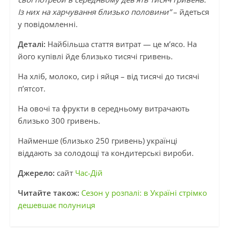
Із них на харчування близько половини”
– йдеться
у повідомленні.
Деталі:
Найбільша стаття витрат — це м’ясо. На
його купівлі йде близько тисячі гривень.
На хліб, молоко, сир і яйця – від тисячі до тисячі
п’ятсот.
На овочі та фрукти в середньому витрачають
близько 300 гривень.
Найменше (близько 250 гривень) українці
віддають за солодощі та кондитерські вироби.
Джерело:
сайт
Час-Дій
Читайте також:
Сезон у розпалі: в Україні стрімко
дешевшає полуниця