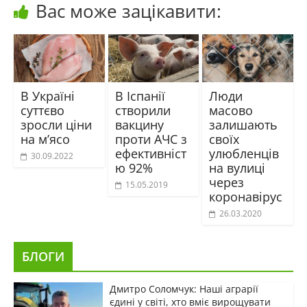
Вас може зацікавити:
В Україні
В Іспанії
Люди
суттєво
створили
масово
зросли ціни
вакцину
залишають
на м’ясо
проти АЧС з
своїх
ефективніст
улюбленців
30.09.2022
ю 92%
на вулиці
через
15.05.2019
коронавірус
26.03.2020
БЛОГИ
Дмитро Соломчук: Наші аграрії
єдині у світі, хто вміє вирощувати