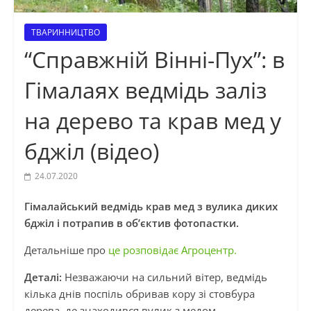
ТВАРИННИЦТВО
“Справжній Вінні-Пух”: в
Гімалаях ведмідь заліз
на дерево та крав мед у
бджіл (відео)
24.07.2020
Гімалайський ведмідь крав мед з вулика диких
бджіл і потрапив в об’єктив фотопастки.
Детальніше про
це розповідає Агроцентр.
Деталі:
Незважаючи на сильний вітер, ведмідь
кілька днів поспіль обривав кору зі стовбура
дерева, де знаходився вулик з медом.