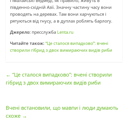
Гімалайські ведмеді, як правило, живуть в
південно-східній Азії. Значну частину часу вони
проводять на деревах. Там вони харчуються і
рятуються від гнусу, а в дуплах роблять барлогу.
Джерело:
пресслужба
Lenta.ru
Читайте також:
“Це сталося випадково”: вчені
створили гібрид з двох вимираючих видів риби
←
“Це сталося випадково”: вчені створили
гібрид з двох вимираючих видів риби
Вчені встановили, що мавпи і люди думають
схоже
→