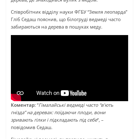
Співробітник відділу науки ФГБУ “Земля леопарда”
Гліб Седаш пояснив, що білогруді ведмеді часто
забираються на дерева в пошуках меду.
Коментар:
“
Гімалайські ведмеді часто “в’ють
гнізда” на деревах: поїдаючи плоди, вони
зривають гілки і підкладають під себе
“, –
повідомив Седаш.