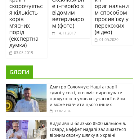
скорочуєтьс
е інтерв’ю з
оригінальни
я кількість
відомим
м способом
корів
ветеринаро
просив їжу у
м’ясних
м (фото)
перехожих
порід
(відео)
14.11.2017
(експертна
01.05.2020
думка)
03.03.2019
БЛОГИ
Дмитро Соломчук: Наші аграрії
єдині у світі, хто вміє вирощувати
продукцію в умовах сучасної війни
й може навчити цього інших
13.02.2026
Виділивши близько $500 мільйонів,
Говард Баффет надалі залишається
вірним своєму шляху в Україні