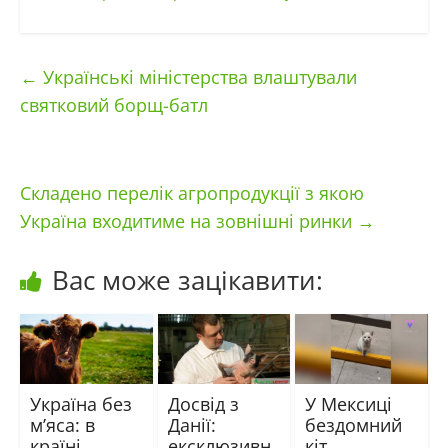
←
Українські міністерства влаштували
святковий борщ-батл
Складено перелік агропродукції з якою
Україна входитиме на зовнішні ринки
→
Вас може зацікавити:
Україна без
Досвід з
У Мексиці
м’яса: в
Данії:
бездомний
країні
ексклюзивн
кіт