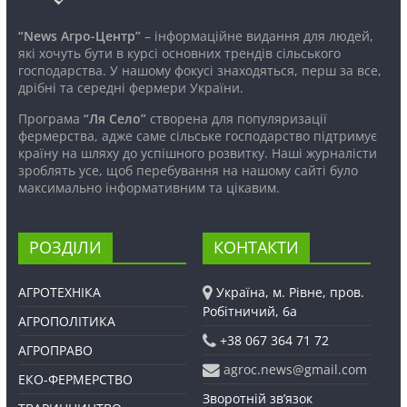
“News Агро-Центр”
– інформаційне видання для людей,
які хочуть бути в курсі основних трендів сільського
господарства. У нашому фокусі знаходяться, перш за все,
дрібні та середні фермери України.
Програма
“Ля Село”
створена для популяризації
фермерства, адже саме сільське господарство підтримує
країну на шляху до успішного розвитку. Наші журналісти
зроблять усе, щоб перебування на нашому сайті було
максимально інформативним та цікавим.
РОЗДІЛИ
КОНТАКТИ
АГРОТЕХНІКА
Україна, м. Рівне, пров.
Робітничий, 6а
АГРОПОЛІТИКА
+38 067 364 71 72
АГРОПРАВО
agroc.news@gmail.com
ЕКО-ФЕРМЕРСТВО
Зворотній зв’язок