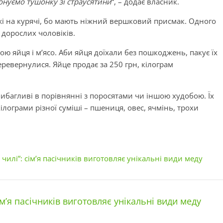
нуємо тушонку зі страусятини
“, – додає власник.
ожі на курячі, бо мають ніжний вершковий присмак. Одного
 дорослих чоловіків.
ю яйця і м’ясо. Аби яйця доїхали без пошкоджень, пакує їх
перевернулися. Яйце продає за 250 грн, кілограм
вибагливі в порівнянні з поросятами чи іншою худобою. Їх
кілограми різної суміші – пшениця, овес, ячмінь, трохи
 чилі”: сім’я пасічників виготовляє унікальні види меду
ім’я пасічників виготовляє унікальні види меду