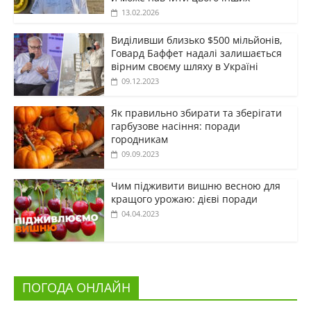
13.02.2026
Виділивши близько $500 мільйонів,
Говард Баффет надалі залишається
вірним своєму шляху в Україні
09.12.2023
Як правильно збирати та зберігати
гарбузове насіння: поради
городникам
09.09.2023
Чим підживити вишню весною для
кращого урожаю: дієві поради
04.04.2023
ПОГОДА ОНЛАЙН