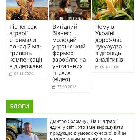
Рівненські
Вигідний
Чому в
аграрії
бізнес:
Україні
отримали
молодий
дорожчає
понад 7 млн
український
кукурудза –
гривень
фермер
відповідь
компенсації
заробляє на
аналітиків
від держави
унікальних
09.10.2020
птахах
02.11.2020
(відео)
25.09.2018
БЛОГИ
Дмитро Соломчук: Наші аграрії
єдині у світі, хто вміє вирощувати
продукцію в умовах сучасної війни
й може навчити цього інших