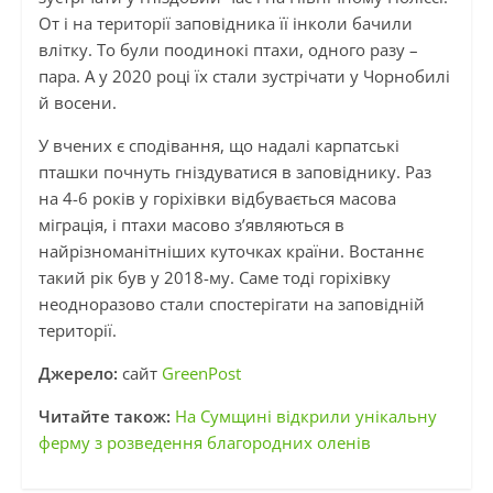
От і на території заповідника її інколи бачили
влітку. То були поодинокі птахи, одного разу –
пара. А у 2020 році їх стали зустрічати у Чорнобилі
й восени.
У вчених є сподівання, що надалі карпатські
пташки почнуть гніздуватися в заповіднику. Раз
на 4-6 років у горіхівки відбувається масова
міграція, і птахи масово з’являються в
найрізноманітніших куточках країни. Востаннє
такий рік був у 2018-му. Саме тоді горіхівку
неодноразово стали спостерігати на заповідній
території.
Джерело:
сайт
GreenPost
Читайте також:
На Сумщині відкрили унікальну
ферму з розведення благородних оленів