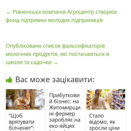
←
Рівненська компанія Агроцентр створює
фонд підтримки молодих підприємців
Опубліковано список фальсифікаторів
молочних продуктів, які постачаються в
школи та садочки
→
Вас може зацікавити:
Прибуткови
й бізнес: на
Житомирщи
ні фермер
“Щоб
Стало
заробляє на
врятувати
відомо, як
еко-яйцях
білченят”:
зросли ціни