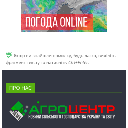
Якщо ви знайшли помилку, будь ласка, виділіть
фрагмент тексту та натисніть
Ctrl+Enter
.
ПРО НАС