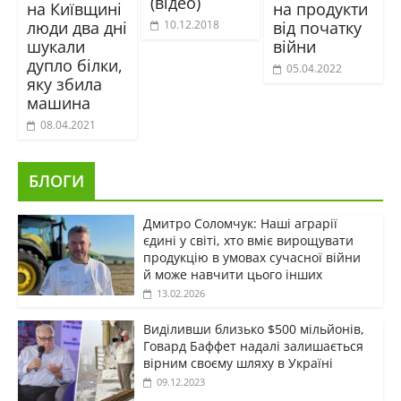
(відео)
на Київщині
на продукти
люди два дні
від початку
10.12.2018
шукали
війни
дупло білки,
05.04.2022
яку збила
машина
08.04.2021
БЛОГИ
Дмитро Соломчук: Наші аграрії
єдині у світі, хто вміє вирощувати
продукцію в умовах сучасної війни
й може навчити цього інших
13.02.2026
Виділивши близько $500 мільйонів,
Говард Баффет надалі залишається
вірним своєму шляху в Україні
09.12.2023