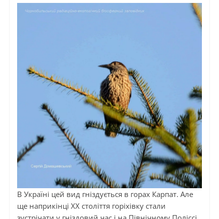
В Україні цей вид гніздується в горах Карпат. Але
ще наприкінці XX століття горіхівку стали
зустрічати у гніздовий час і на Північному Поліссі.