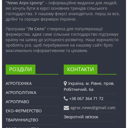
“News Агро-Центр”
– інформаційне видання для людей,
які хочуть бути в курсі основних трендів сільського
господарства. У нашому фокусі знаходяться, перш за все,
дрібні та середні фермери України.
Програма
“Ля Село”
створена для популяризації
фермерства, адже саме сільське господарство підтримує
країну на шляху до успішного розвитку. Наші журналісти
зроблять усе, щоб перебування на нашому сайті було
максимально інформативним та цікавим.
РОЗДІЛИ
КОНТАКТИ
АГРОТЕХНІКА
Україна, м. Рівне, пров.
Робітничий, 6а
АГРОПОЛІТИКА
+38 067 364 71 72
АГРОПРАВО
agroc.news@gmail.com
ЕКО-ФЕРМЕРСТВО
Зворотній зв’язок
ТВАРИННИЦТВО