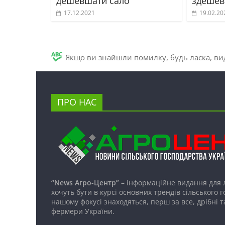
дешевшати сало
здешев
17.12.2021
19.02.20
Якщо ви знайшли помилку, будь ласка, вид
ПРО НАС
“News Агро-Центр”
– інформаційне видання для 
хочуть бути в курсі основних трендів сільського 
нашому фокусі знаходяться, перш за все, дрібні т
фермери України.