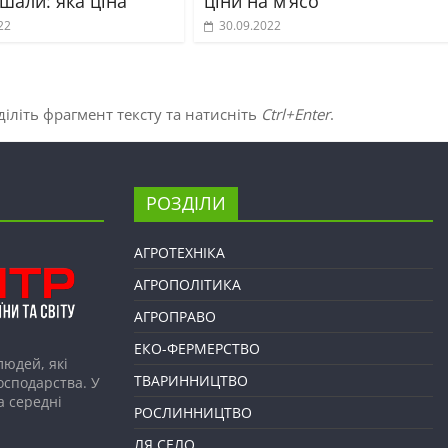
шали: яка ціна
ціни на м’ясо
22
30.09.2022
іліть фрагмент тексту та натисніть
Ctrl+Enter
.
РОЗДІЛИ
АГРОТЕХНІКА
АГРОПОЛІТИКА
АГРОПРАВО
ЕКО-ФЕРМЕРСТВО
людей, які
ТВАРИННИЦТВО
господарства. У
а середні
РОСЛИННИЦТВО
ЛЯ СЕЛО