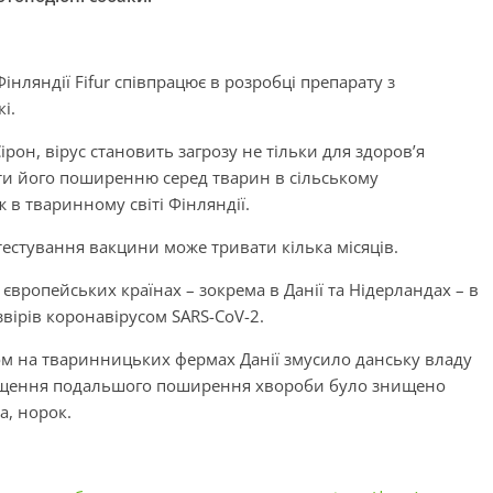
інляндії Fifur співпрацює в розробці препарату з
і.
ірон, вірус становить загрозу не тільки для здоров’я
гти його поширенню серед тварин в сільському
ж в тваринному світі Фінляндії.
 тестування вакцини може тривати кілька місяців.
європейських країнах – зокрема в Данії та Нідерландах – в
звірів коронавірусом SARS-CoV-2.
м на тваринницьких фермах Данії змусило данську владу
пущення подальшого поширення хвороби було знищено
а, норок.