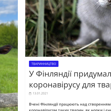
ТВАРИННИЦТВО
У Фінляндії придума
коронавірусу для тв
13.01.2021
Вчені Фінляндії працюють над створенням
коронавірусом таких тварин, як норки і єн