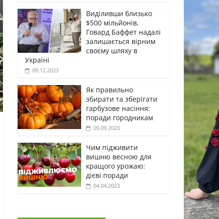
Виділивши близько
$500 мільйонів,
Говард Баффет надалі
залишається вірним
своєму шляху в
Україні
09.12.2023
Як правильно
збирати та зберігати
гарбузове насіння:
поради городникам
09.09.2023
Чим підживити
вишню весною для
кращого урожаю:
дієві поради
04.04.2023