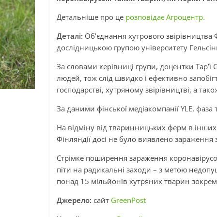
Детальніше про це
розповідає Агроцентр.
Деталі:
Об’єднання хутрового звірівництва Ф
дослідницькою групою університету Гельсінк
За словами керівниці групи, доцентки Тар’ї С
людей, тож слід швидко і ефективно запобі
господарстві, хутряному звірівництві, а тако
За даними фінської медіакомпанії YLE, фаза
На відміну від тваринницьких ферм в інших 
Фінляндії досі не було виявлено зараження 
Стрімке поширення зараження коронавірусо
піти на радикальні заходи – з метою недо
понад 15 мільйонів хутряних тварин зокрем
Джерело:
сайт
GreenPost