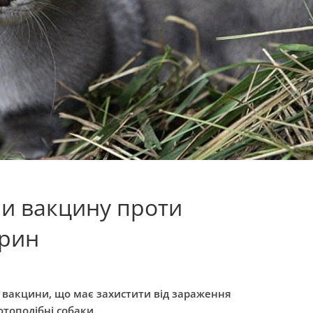
ли вакцину проти
арин
 вакцини, що має захистити від зараження
отоподібні собаки.