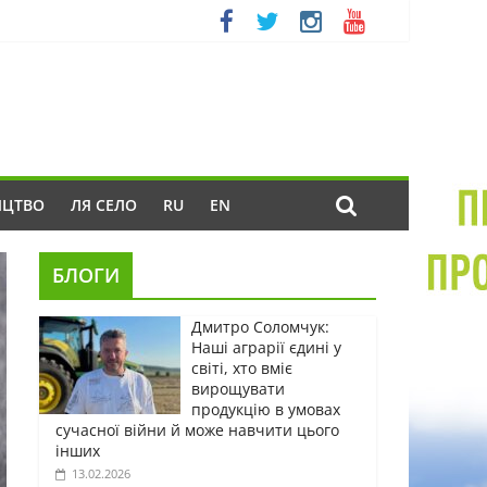
ИЦТВО
ЛЯ СЕЛО
RU
EN
БЛОГИ
Дмитро Соломчук:
Наші аграрії єдині у
світі, хто вміє
вирощувати
продукцію в умовах
сучасної війни й може навчити цього
інших
13.02.2026