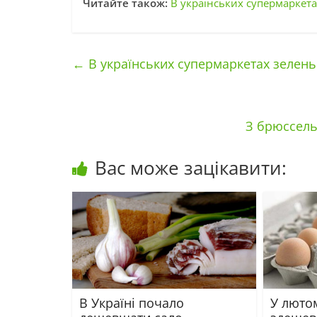
Читайте також:
В українських супермаркета
←
В українських супермаркетах зелень
З брюссель
Вас може зацікавити:
В Україні почало
У люто