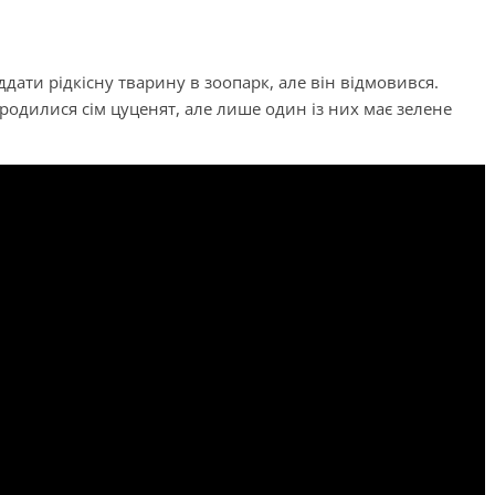
ати рідкісну тварину в зоопарк, але він відмовився.
ародилися сім цуценят, але лише один із них має зелене