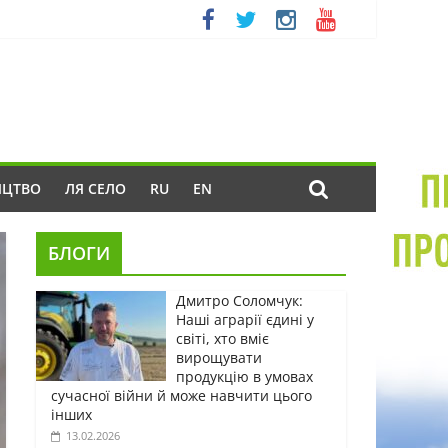
ИЦТВО
ЛЯ СЕЛО
RU
EN
БЛОГИ
Дмитро Соломчук:
Наші аграрії єдині у
світі, хто вміє
вирощувати
продукцію в умовах
сучасної війни й може навчити цього
інших
13.02.2026