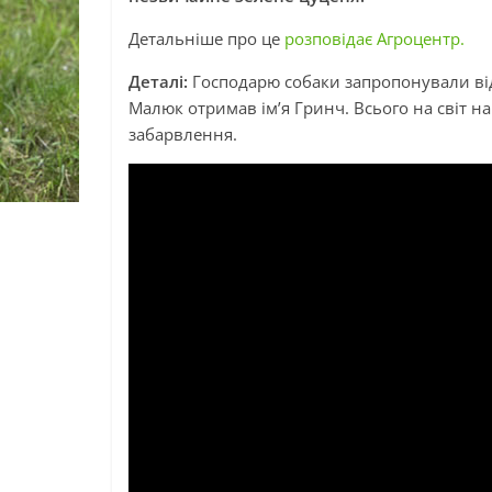
Детальніше про це
розповідає Агроцентр.
Деталі:
Господарю собаки запропонували відд
Малюк отримав ім’я Гринч. Всього на світ н
забарвлення.