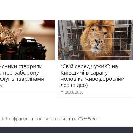
исники створили
“Свій серед чужих”: на
ю про заборону
Київщині в сараї у
слуг з тваринами
чоловіка живе дорослий
лев (відео)
20
28.08.2020
іліть фрагмент тексту та натисніть
Ctrl+Enter
.