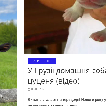
ТВАРИННИЦТВО
У Грузії домашня со
цуценя (відео)
05.01.2021
Дивина сталася напередодні Нового року 
незвичайне зелене цуценя.