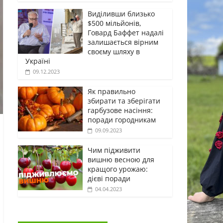
Виділивши близько
$500 мільйонів,
Говард Баффет надалі
залишається вірним
своєму шляху в
Україні
09.12.2023
Як правильно
збирати та зберігати
гарбузове насіння:
поради городникам
09.09.2023
Чим підживити
вишню весною для
кращого урожаю:
дієві поради
04.04.2023