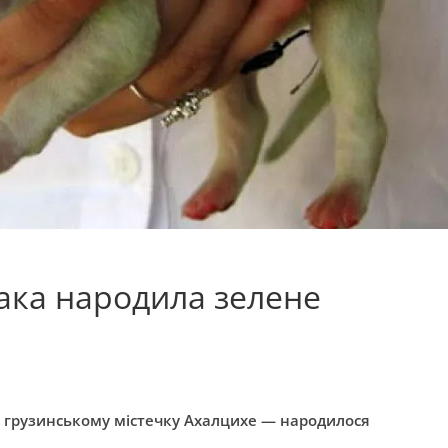
бака народила зелене
у грузинському містечку Ахалцихе — народилося