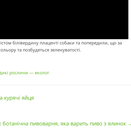
стом білівердину плаценті собаки та попередили, що за
ольору та позбудеться зеленуватості.
 дикі рослини — еколог
а курячі яйця
є ботанічна пивоварня, яка варить пиво з ялинок