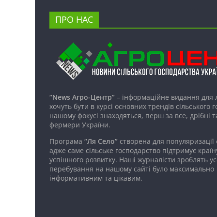
ПРО НАС
“News Агро-Центр”
– інформаційне видання для 
хочуть бути в курсі основних трендів сільського 
нашому фокусі знаходяться, перш за все, дрібні т
фермери України.
Програма
“Ля Село”
створена для популяризації
адже саме сільське господарство підтримує країн
успішного розвитку. Наші журналісти зроблять ус
перебування на нашому сайті було максимально
інформативним та цікавим.