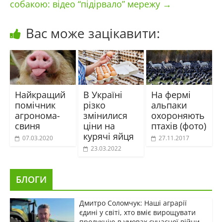
собакою: відео “підірвало” мережу
→
Вас може зацікавити:
Найкращий
В Україні
На фермі
помічник
різко
альпаки
агронома-
змінилися
охороняють
свиня
ціни на
птахів (фото)
курячі яйця
07.03.2020
27.11.2017
23.03.2022
БЛОГИ
Дмитро Соломчук: Наші аграрії
єдині у світі, хто вміє вирощувати
продукцію в умовах сучасної війни