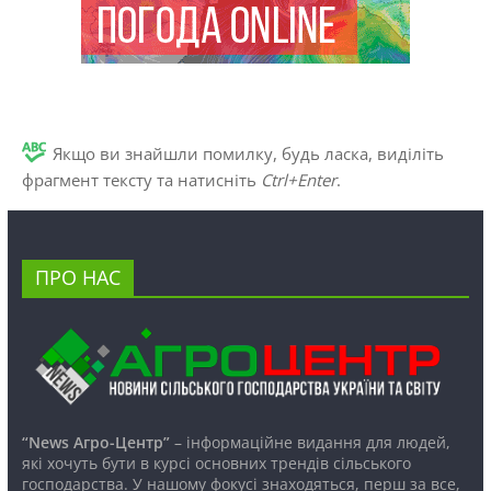
Якщо ви знайшли помилку, будь ласка, виділіть
фрагмент тексту та натисніть
Ctrl+Enter
.
ПРО НАС
“News Агро-Центр”
– інформаційне видання для людей,
які хочуть бути в курсі основних трендів сільського
господарства. У нашому фокусі знаходяться, перш за все,