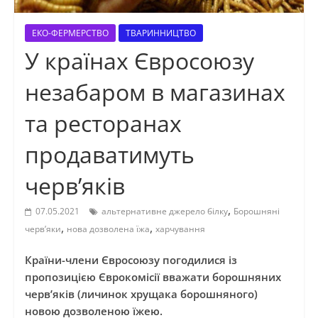
ЕКО-ФЕРМЕРСТВО
ТВАРИННИЦТВО
У країнах Євросоюзу
незабаром в магазинах
та ресторанах
продаватимуть
черв’яків
,
07.05.2021
альтернативне джерело білку
Борошняні
,
,
черв’яки
нова дозволена їжа
харчування
Країни-члени Євросоюзу погодилися із
пропозицією Єврокомісії вважати борошняних
черв’яків (личинок хрущака борошняного)
новою дозволеною їжею.