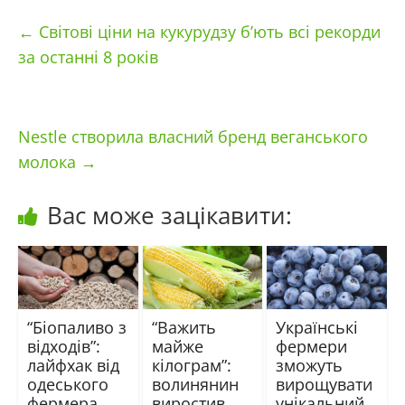
←
Світові ціни на кукурудзу б’ють всі рекорди
за останні 8 років
Nestle створила власний бренд веганського
молока
→
Вас може зацікавити:
“Біопаливо з
“Важить
Українські
відходів”:
майже
фермери
лайфхак від
кілограм”:
зможуть
одеського
волинянин
вирощувати
фермера
виростив
унікальний