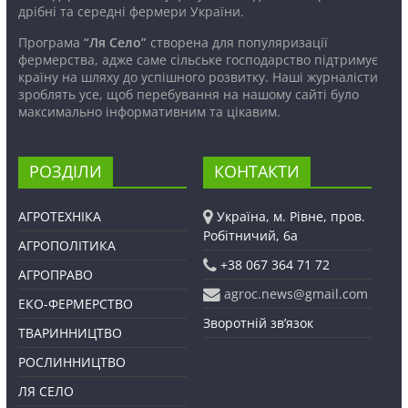
дрібні та середні фермери України.
Програма
“Ля Село”
створена для популяризації
фермерства, адже саме сільське господарство підтримує
країну на шляху до успішного розвитку. Наші журналісти
зроблять усе, щоб перебування на нашому сайті було
максимально інформативним та цікавим.
РОЗДІЛИ
КОНТАКТИ
АГРОТЕХНІКА
Україна, м. Рівне, пров.
Робітничий, 6а
АГРОПОЛІТИКА
+38 067 364 71 72
АГРОПРАВО
agroc.news@gmail.com
ЕКО-ФЕРМЕРСТВО
Зворотній зв’язок
ТВАРИННИЦТВО
РОСЛИННИЦТВО
ЛЯ СЕЛО