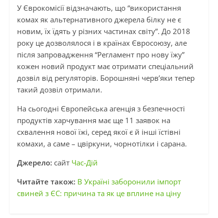
У Єврокомісії відзначають, що “використання
комах як альтернативного джерела білку не є
новим, їх їдять у різних частинах світу”. До 2018
року це дозволялося і в країнах Євросоюзу, але
після запровадження “Регламент про нову їжу”
кожен новий продукт має отримати спеціальний
дозвіл від регуляторів. Борошняні черв’яки тепер
такий дозвіл отримали.
На сьогодні Європейська агенція з безпечності
продуктів харчування має ще 11 заявок на
схвалення нової їжі, серед якої є й інші їстівні
комахи, а саме – цвіркуни, чорнотілки і сарана.
Джерело:
сайт
Час-Дій
Читайте також:
В Україні заборонили імпорт
свиней з ЄС: причина та як це вплине на ціну