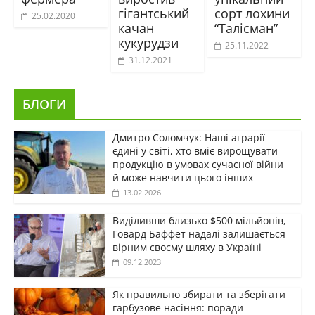
гігантський
сорт лохини
25.02.2020
качан
“Талісман”
кукурудзи
25.11.2022
31.12.2021
БЛОГИ
Дмитро Соломчук: Наші аграрії
єдині у світі, хто вміє вирощувати
продукцію в умовах сучасної війни
й може навчити цього інших
13.02.2026
Виділивши близько $500 мільйонів,
Говард Баффет надалі залишається
вірним своєму шляху в Україні
09.12.2023
Як правильно збирати та зберігати
гарбузове насіння: поради