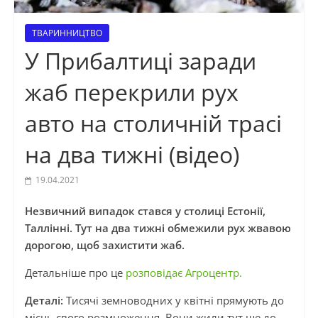
ТВАРИННИЦТВО
У Прибалтиці заради
жаб перекрили рух
авто на столичній трасі
на два тижні (відео)
19.04.2021
Незвичний випадок стався у столиці Естонії,
Таллінні. Тут на два тижні обмежили рух жвавою
дорогою, щоб захистити жаб.
Детальніше про це
розповідає Агроцентр.
Деталі:
Тисячі земноводних у квітні прямують до
місць свого розмноження. Вони жили тут ще до