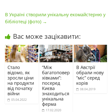
В Україні створили унікальну екомайстерню у
бібліотеці (фото)
→
Вас може зацікавити:
Стало
“Між
В Австрії
відомо, як
багатоповер
обрали нову
зросли ціни
хівками”:
“міс” серед
на продукти
посеред
корів
від початку
Києва
08.04.2019
війни
знаходиться
унікальна
05.04.2022
ферма
17.02.2020