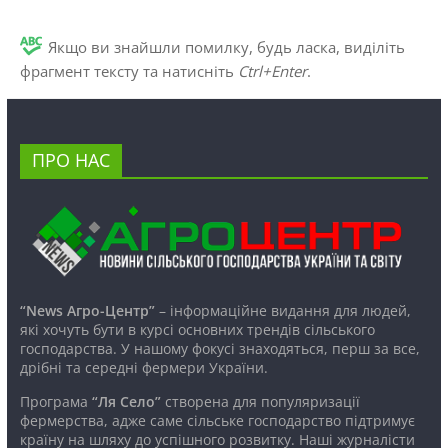
Якщо ви знайшли помилку, будь ласка, виділіть
фрагмент тексту та натисніть
Ctrl+Enter
.
ПРО НАС
“News Агро-Центр”
– інформаційне видання для людей,
які хочуть бути в курсі основних трендів сільського
господарства. У нашому фокусі знаходяться, перш за все,
дрібні та середні фермери України.
Програма
“Ля Село”
створена для популяризації
фермерства, адже саме сільське господарство підтримує
країну на шляху до успішного розвитку. Наші журналісти