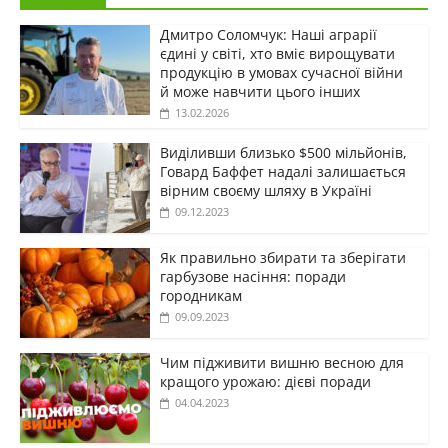
Дмитро Соломчук: Наші аграрії
єдині у світі, хто вміє вирощувати
продукцію в умовах сучасної війни
й може навчити цього інших
13.02.2026
Виділивши близько $500 мільйонів,
Говард Баффет надалі залишається
вірним своєму шляху в Україні
09.12.2023
Як правильно збирати та зберігати
гарбузове насіння: поради
городникам
09.09.2023
Чим підживити вишню весною для
кращого урожаю: дієві поради
04.04.2023