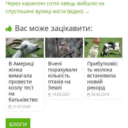
Через карантин сотні овець вийшли на
спустошені вулиці міста (відео)
→
Вас може зацікавити:
В Америці
Вчені
Прибутковіс
жінка
порахували
ть молока
вимагала
кількість
встановила
провести
птахів на
новий
козлу тест
Землі
рекорд
на
19.05.2021
06.06.2019
батьківство
21.07.2020
БЛОГИ