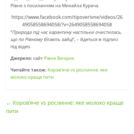
Рівне з посиланням на Михайла Курача.
https://www.facebook.com/tipoverivne/videos/26
49058558694058/?v=2649058558694058
“
Природа під час карантину настільки очистилась,
що по Рівному бігають зайці
“, – йдеться в підписі
під відео.
Джерело:
сайт
Рівне Вечірнє
Читайте також:
Коров’яче vs рослинне: яке
молоко краще пити
←
Коров’яче vs рослинне: яке молоко краще
пити