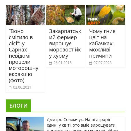
“Воно
Закарпатськ
Чому гниє
смітило в
ий фермер
цвіт на
лісі”: у
вирощує
кабачках:
Сарнах
морозостійк
можливі
невідомі
у хурму
причини
провели
26.01.2018
07.07.2023
моторошну
екоакцію
(фото)
02.06.2021
БЛОГИ
Дмитро Соломчук: Наші аграрії
єдині у світі, хто вміє вирощувати
продукцію в умовах сучасної війни