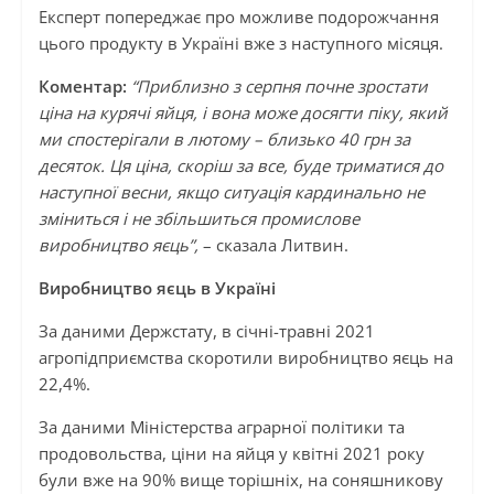
Експерт попереджає про можливе подорожчання
цього продукту в Україні вже з наступного місяця.
Коментар:
“Приблизно з серпня почне зростати
ціна на курячі яйця, і вона може досягти піку, який
ми спостерігали в лютому – близько 40 грн за
десяток. Ця ціна, скоріш за все, буде триматися до
наступної весни, якщо ситуація кардинально не
зміниться і не збільшиться промислове
виробництво яєць”,
– сказала Литвин.
Виробництво яєць в Україні
За даними Держстату, в січні-травні 2021
агропідприємства скоротили виробництво яєць на
22,4%.
За даними Міністерства аграрної політики та
продовольства, ціни на яйця у квітні 2021 року
були вже на 90% вище торішніх, на соняшникову