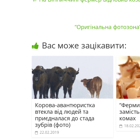
“Оригінальна фотозона”
Вас може зацікавити:
Корова-авантюристка
“Ферми 
втекла від людей та
заміст
приєдналася до стада
комах
зубрів (фото)
18.02.20
22.02.2019