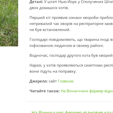
Деталі:
У штаті Нью-Йорк у Сполучених Шта
двох домашніх котів.
Перший кіт проявив ознаки хвороби приблиз
нетривалий час хворів на респіраторне захв
не був встановлений.
Господарі повідомляють, що тварина іноді в
інфікованою людиною в своєму районі.
Водночас, господар другого кота був хворий
Наразі, у котів проявляються симптоми рес
вони підуть на поправку.
Джерело:
сайт
Главком
Читайте також:
На Вінниччині фермер відн
←
На Вінниччині фермер відновив коза