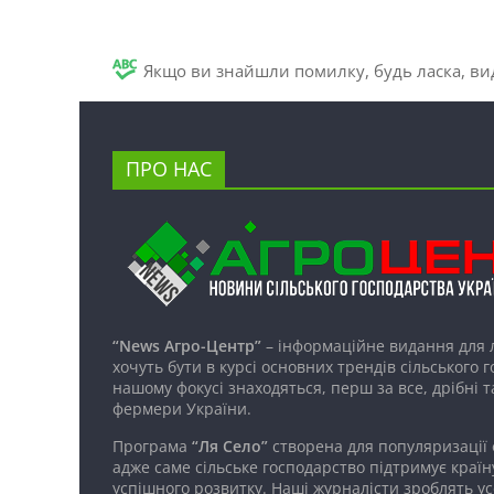
Якщо ви знайшли помилку, будь ласка, вид
ПРО НАС
“News Агро-Центр”
– інформаційне видання для 
хочуть бути в курсі основних трендів сільського 
нашому фокусі знаходяться, перш за все, дрібні т
фермери України.
Програма
“Ля Село”
створена для популяризації
адже саме сільське господарство підтримує країн
успішного розвитку. Наші журналісти зроблять ус