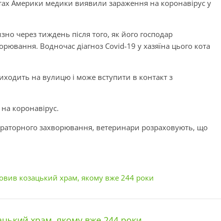
тах Америки медики виявили зараження на коронавірус у
но через тиждень після того, як його господар
орювання. Водночас діагноз Covid-19 у хазяїна цього кота
иходить на вулицю і може вступити в контакт з
 на коронавірус.
піраторного захворювання, ветеринари розраховують, що
овив козацький храм, якому вже 244 роки
цький храм, якому вже 244 роки