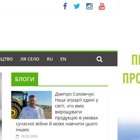
ИЦТВО
ЛЯ СЕЛО
RU
EN
БЛОГИ
Дмитро Соломчук:
Наші аграрії єдині у
світі, хто вміє
вирощувати
продукцію в умовах
сучасної війни й може навчити цього
інших
13.02.2026