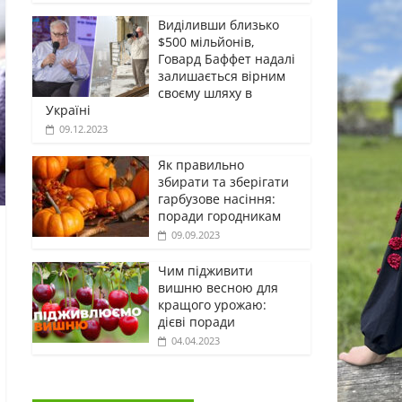
Виділивши близько
$500 мільйонів,
Говард Баффет надалі
залишається вірним
своєму шляху в
Україні
09.12.2023
Як правильно
збирати та зберігати
гарбузове насіння:
поради городникам
09.09.2023
Чим підживити
вишню весною для
кращого урожаю:
дієві поради
04.04.2023