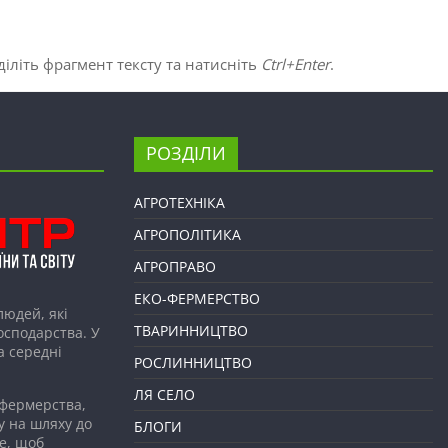
іліть фрагмент тексту та натисніть
Ctrl+Enter
.
РОЗДІЛИ
АГРОТЕХНІКА
АГРОПОЛІТИКА
АГРОПРАВО
ЕКО-ФЕРМЕРСТВО
людей, які
ТВАРИННИЦТВО
господарства. У
а середні
РОСЛИННИЦТВО
ЛЯ СЕЛО
 фермерства,
у на шляху до
БЛОГИ
е, щоб