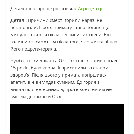
Детальніше про це розповідає
Агроцентр.
Деталі:
Причини смерті горили наразі не
встановили. Проте примату стало погано ще
минулого тижня після неприємних подій. Він
залишився самотнім після того, як з життя пішла
його подруга-горила.
Чумба, співмешканка Оззі, з якою він жив понад
15 років, була хвора. Її присипили за станом
здоров’я. Після цього у примата погіршився
апетит, він виглядав сумним. До горили
викликали ветеринарів, проте вони нічим не
змогли допомогти Оззі.