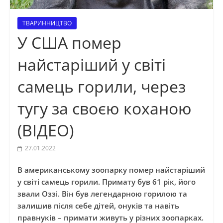
ТВАРИННИЦТВО
У США помер
найстаріший у світі
самець горили, через
тугу за своєю коханою
(ВІДЕО)
27.01.2022
В американському зоопарку помер найстаріший
у світі самець горили. Примату був 61 рік, його
звали Оззі. Він був легендарною горилою та
залишив після себе дітей, онуків та навіть
правнуків – примати живуть у різних зоопарках.