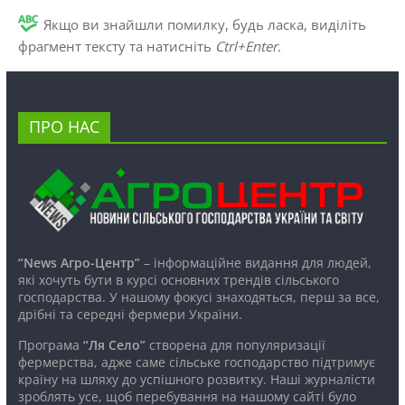
Якщо ви знайшли помилку, будь ласка, виділіть
фрагмент тексту та натисніть
Ctrl+Enter
.
ПРО НАС
“News Агро-Центр”
– інформаційне видання для людей,
які хочуть бути в курсі основних трендів сільського
господарства. У нашому фокусі знаходяться, перш за все,
дрібні та середні фермери України.
Програма
“Ля Село”
створена для популяризації
фермерства, адже саме сільське господарство підтримує
країну на шляху до успішного розвитку. Наші журналісти
зроблять усе, щоб перебування на нашому сайті було