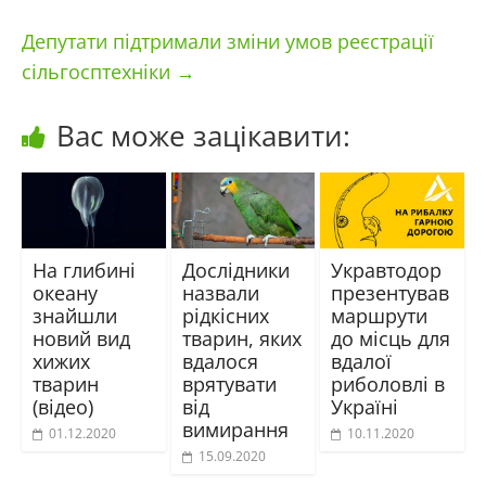
Депутати підтримали зміни умов реєстрації
сільгосптехніки
→
Вас може зацікавити:
На глибині
Дослідники
Укравтодор
океану
назвали
презентував
знайшли
рідкісних
маршрути
новий вид
тварин, яких
до місць для
хижих
вдалося
вдалої
тварин
врятувати
риболовлі в
(відео)
від
Україні
вимирання
01.12.2020
10.11.2020
15.09.2020