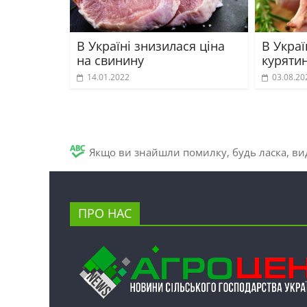
В Україні знизилася ціна
В Украї
на свинину
куряти
14.01.2022
03.08.20
Якщо ви знайшли помилку, будь ласка, вид
ПРО НАС