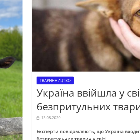
ТВАРИННИЦТВО
Україна ввійшла у св
безпритульних твар
13.08.2020
Експерти повідомляють, що Україна входить
безпритульних тварин у світі.