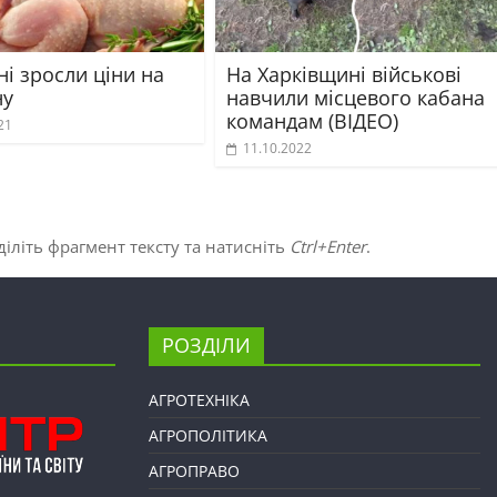
ні зросли ціни на
На Харківщині військові
ну
навчили місцевого кабана
командам (ВІДЕО)
21
11.10.2022
іліть фрагмент тексту та натисніть
Ctrl+Enter
.
РОЗДІЛИ
АГРОТЕХНІКА
АГРОПОЛІТИКА
АГРОПРАВО