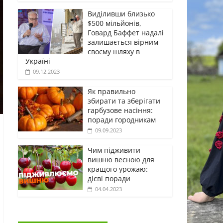
Виділивши близько
$500 мільйонів,
Говард Баффет надалі
залишається вірним
своєму шляху в
Україні
09.12.2023
Як правильно
збирати та зберігати
гарбузове насіння:
поради городникам
09.09.2023
Чим підживити
вишню весною для
кращого урожаю:
дієві поради
04.04.2023