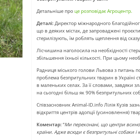
Детальніше про
це розповідає Агроцентр.
Деталі:
Директор міжнародного благодійног
що в деяких містах, де запроваджені проєк
стерилізують, їм роблять щеплення від сказу
Лісчишина наголосила на необхідності стер
збільшення їхньої кількості. При цьому нео
Радниця міського голови Львова з питань 
проблема безпритульних тварин в Україні стої
в маленьких селах. За її словами, завдяки 
на сьогодні більш як 90% безпритульних соб
Співзасновник Animal-ID.info Лілія Кузів заз
відкриття центрів адопції (усиновлення) тв
Коментар:
“
Ми переконані, що центри всино
країни. Адже всюди є безпритульні собаки і 