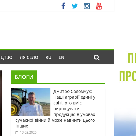
ИЦТВО
ЛЯ СЕЛО
RU
EN
БЛОГИ
Дмитро Соломчук:
Наші аграрії єдині у
світі, хто вміє
вирощувати
продукцію в умовах
сучасної війни й може навчити цього
інших
13.02.2026