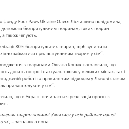
о фонду Four Paws Ukraine Олеся Лісчишина повідомила,
ти допомоги безпритульним тваринам, таких тварин
, а також чіпують.
илізації 80% безпритульних тварин, щоб зупинити
бхідно займатися прилаштуванням тварин у сім’ї.
поводження з тваринами Оксана Кошак наголосила, що
ть досить гостро і є актуальною як у великих містах, так і
злагодженій роботі та правильним підходам у Львові станом
ак прилаштовують у сім’ї.
начила, що в Україні починається реалізація проєкт з
арин.
влення тварин повинні з’явитися у всіх районах нашої
коти
“, – зазначила вона.