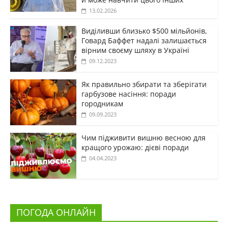
13.02.2026
Виділивши близько $500 мільйонів,
Говард Баффет надалі залишається
вірним своєму шляху в Україні
09.12.2023
Як правильно збирати та зберігати
гарбузове насіння: поради
городникам
09.09.2023
Чим підживити вишню весною для
кращого урожаю: дієві поради
04.04.2023
ПОГОДА ОНЛАЙН