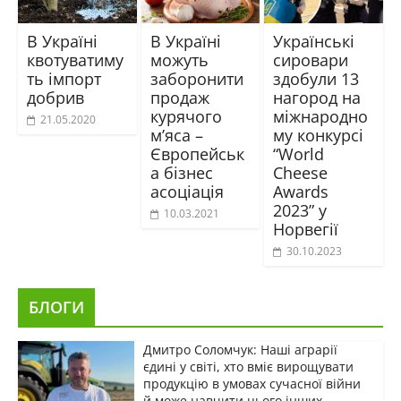
В Україні
В Україні
Українські
квотуватиму
можуть
сировари
ть імпорт
заборонити
здобули 13
добрив
продаж
нагород на
курячого
міжнародно
21.05.2020
м’яса –
му конкурсі
Європейськ
“World
а бізнес
Cheese
асоціація
Awards
2023” у
10.03.2021
Норвегії
30.10.2023
БЛОГИ
Дмитро Соломчук: Наші аграрії
єдині у світі, хто вміє вирощувати
продукцію в умовах сучасної війни
й може навчити цього інших